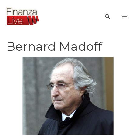
Vai
al
ME
contenuto
Bernard Madoff