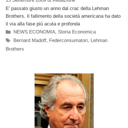
13 Settembre 2009
di
Redazione
E’ passato giusto un anno dal crac della Lehman
Brothers. Il fallimento della società americana ha dato
il via alla fase più acuta e profonda
Categorie
NEWS ECONOMIA
,
Storia Economica
Tag
Bernard Madoff
,
Federconsumatori
,
Lehman
Brothers