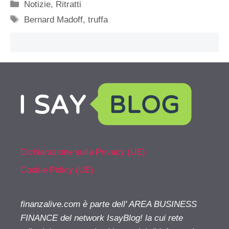
Categorie
Notizie
,
Ritratti
Tag
Bernard Madoff
,
truffa
Dichiarazione sulla Privacy (UE)
Cookie Policy (UE)
finanzalive.com è parte dell' AREA BUSINESS
FINANCE del network IsayBlog! la cui rete