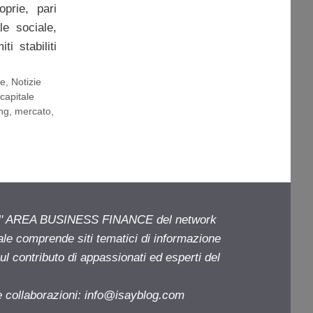
prie, pari
le sociale,
ti stabiliti
re
,
Notizie
,
capitale
ng
,
mercato
,
ell' AREA BUSINESS FINANCE del network
iale comprende siti tematici di informazione
l contributo di appassionati ed esperti del
e collaborazioni:
info@isayblog.com