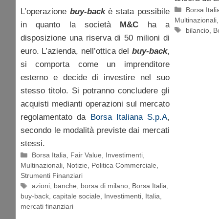
Categorie
Borsa Itali
L’operazione
buy-back
è stata possibile
Multinazionali
in quanto la società
M&C
ha a
Tag
bilancio
,
B
disposizione una riserva di 50 milioni di
euro. L’azienda, nell’ottica del
buy-back
,
si comporta come un imprenditore
esterno e decide di investire nel suo
stesso titolo. Si potranno concludere gli
acquisti medianti operazioni sul mercato
regolamentato da
Borsa Italiana S.p.A
,
secondo le modalità previste dai mercati
stessi.
Categorie
Borsa Italia
,
Fair Value
,
Investimenti
,
Multinazionali
,
Notizie
,
Politica Commerciale
,
Strumenti Finanziari
Tag
azioni
,
banche
,
borsa di milano
,
Borsa Italia
,
buy-back
,
capitale sociale
,
Investimenti
,
Italia
,
mercati finanziari