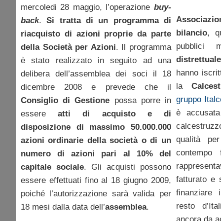
mercoledi 28 maggio, l’operazione
buy-
Associazi
back
.
Si tratta di un programma di
bilancio
, q
riacquisto di azioni proprie da parte
pubblici 
della Società per Azioni
. Il programma
distrettual
è stato realizzato in seguito ad una
hanno iscrit
delibera dell’assemblea dei soci il 18
la
Calcest
dicembre 2008 e prevede che il
gruppo Ital
Consiglio di Gestione
possa porre in
è accusata
essere
atti di acquisto e di
calcestruz
disposizione di massimo 50.000.000
qualità pe
azioni ordinarie della società o di un
contempo 
numero di azioni pari al 10% del
rappresenta
capitale sociale
. Gli acquisti possono
fatturato e 
essere effettuati fino al 18 giugno 2009,
finanziare 
poiché l’autorizzazione sarà valida per
resto d’It
18 mesi dalla data dell’
assemblea
.
ancora da a