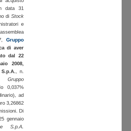
i acquisto
in data 31
ano di
Stock
istratori e
l’assemblea
07,
Gruppo
ca di aver
ato dal 22
aio 2008,
 S.p.A.
, n.
rie
Gruppo
lo 0,037%
inario), ad
uro 3,26862
issioni. Di
25 gennaio
ne S.p.A.