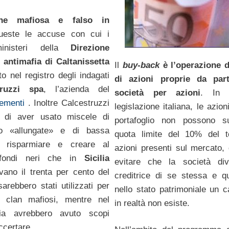
one mafiosa e falso in
ueste le accuse con cui i
ministeri della
Direzione
e antimafia di Caltanissetta
Il
buy-back
è l’operazione d
to nel registro degli indagati
di azioni proprie da par
ruzzi spa
, l’azienda del
società per azioni
. In 
cementi
. Inoltre Calcestruzzi
legislazione italiana, le azion
 di aver usato miscele di
portafoglio non possono s
zo «allungate» e di bassa
quota limite del 10% del to
r risparmiare e creare al
azioni presenti sul mercato,
fondi neri che in
Sicilia
evitare che la società div
vano il trenta per cento del
creditrice di se stessa e qui
sarebbero stati utilizzati per
nello stato patrimoniale un c
i clan mafiosi, mentre nel
in realtà non esiste.
alia avrebbero avuto scopi
ccertare.