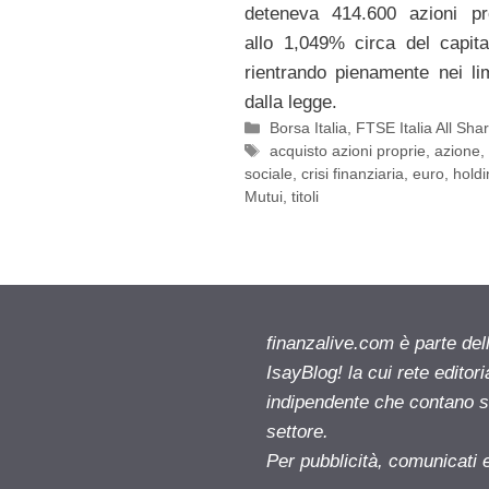
deteneva 414.600 azioni pro
allo 1,049% circa del capita
rientrando pienamente nei limi
dalla legge.
Categorie
Borsa Italia
,
FTSE Italia All Sha
Tag
acquisto azioni proprie
,
azione
sociale
,
crisi finanziaria
,
euro
,
holdi
Mutui
,
titoli
finanzalive.com è parte d
IsayBlog! la cui rete editor
indipendente che contano su
settore.
Per pubblicità, comunicati 