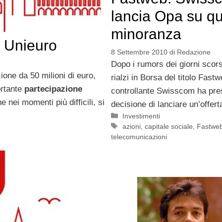
lancia Opa su qu
minoranza
i Unieuro
8 Settembre 2010
di
Redazione
Dopo i rumors dei giorni scorsi,
one da 50 milioni di euro,
rialzi in Borsa del titolo Fastw
ortante
partecipazione
controllante Swisscom ha pre
e nei momenti più difficili, si
decisione di lanciare un’offert
Categorie
Investimenti
Tag
azioni
,
capitale sociale
,
Fastwe
telecomunicazioni