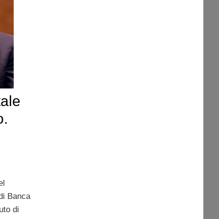
ale
o.
el
 di Banca
uto di