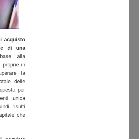
i acquisto
te di una
base alla
i proprie in
uperare la
tale delle
 questo per
enti unica
ndi risulti
apitale che