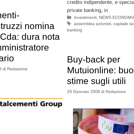
credito indipendente, e specia
private banking, in
enti-
Categorie
Investimenti
,
NEWS ECONOMI
Tag
truzzi nomina
assemblea azionisti
,
capitale so
banking
Cda: dura nota
mministratore
ario
Buy-back per
Mutuionline: buo
8
di
Redazione
stime sugli utili
29 Gennaio 2008
di
Redazione