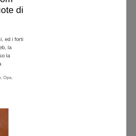
ote di
 ed i forti
eb, la
so la
a
b
,
Opa
,