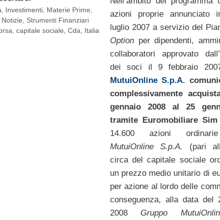
Nell’ambito del programma d
a
,
Investimenti
,
Materie Prime
,
azioni proprie annunciato 
,
Notizie
,
Strumenti Finanziari
luglio 2007 a servizio del Pi
orsa
,
capitale sociale
,
Cda
,
Italia
Option
per dipendenti, ammin
collaboratori approvato dal
dei soci il 9 febbraio 20
MutuiOnline S.p.A.
comuni
complessivamente acquist
gennaio 2008 al 25 genn
tramite
Euromobiliare Sim
14.600 azioni ordina
MutuiOnline S.p.A.
(pari al
circa del capitale sociale ord
un prezzo medio unitario di e
per azione al lordo delle comm
conseguenza, alla data del 
2008
Gruppo MutuiOnli