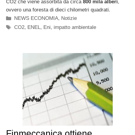
CO2 che viene assorbita da circa
800 mila alberi
,
ovvero una foresta di dieci chilometri quadrati.
Categorie
NEWS ECONOMIA
,
Notizie
Tag
CO2
,
ENEL
,
Eni
,
impatto ambientale
Finmeccanica ottiene