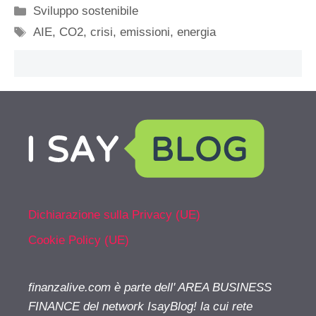
Categorie
Sviluppo sostenibile
Tag
AIE
,
CO2
,
crisi
,
emissioni
,
energia
Dichiarazione sulla Privacy (UE)
Cookie Policy (UE)
finanzalive.com è parte dell' AREA BUSINESS
FINANCE del network IsayBlog! la cui rete