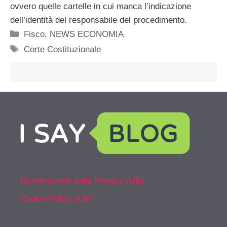
ovvero quelle cartelle in cui manca l’indicazione
dell’identità del responsabile del procedimento.
Categorie
Fisco
,
NEWS ECONOMIA
Tag
Corte Costituzionale
Dichiarazione sulla Privacy (UE)
Cookie Policy (UE)