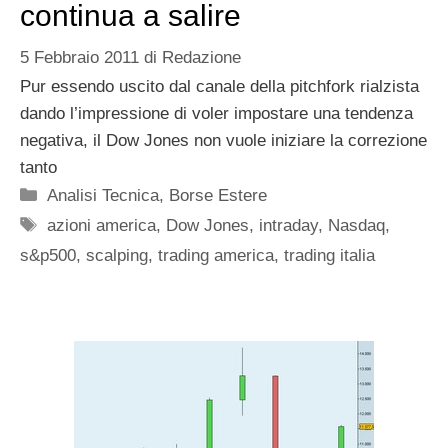
continua a salire
5 Febbraio 2011
di
Redazione
Pur essendo uscito dal canale della pitchfork rialzista
dando l’impressione di voler impostare una tendenza
negativa, il Dow Jones non vuole iniziare la correzione
tanto
Categorie
Analisi Tecnica
,
Borse Estere
Tag
azioni america
,
Dow Jones
,
intraday
,
Nasdaq
,
s&p500
,
scalping
,
trading america
,
trading italia