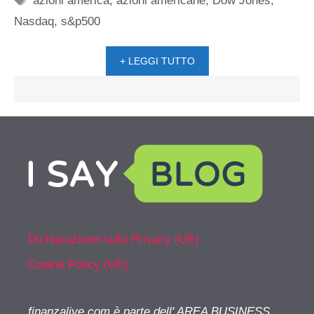
azioni america
,
azioni americane
,
Dow Jones
,
Nasdaq
,
s&p500
+ LEGGI TUTTO
Dichiarazione sulla Privacy (UE)
Cookie Policy (UE)
finanzalive.com è parte dell' AREA BUSINESS