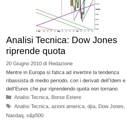
Analisi Tecnica: Dow Jones
riprende quota
20 Giugno 2010
di
Redazione
Mentre in Europa si fatica ad invertire la tendenza
ribassista di medio periodo, con i derivati dell’Idem e
dell’Eurex che pur riprendendo quota non tornano
Categorie
Analisi Tecnica
,
Borse Estere
Tag
Analisi Tecnica
,
azioni america
,
djia
,
Dow Jones
,
Nasdaq
,
s&p500