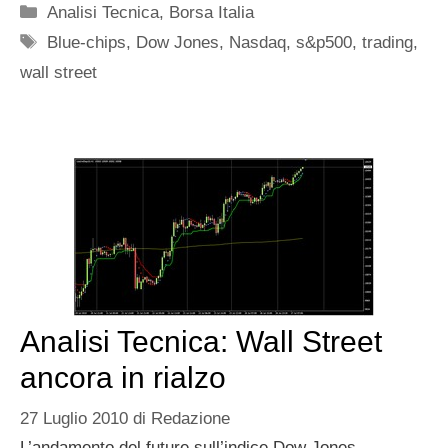
Categorie
Analisi Tecnica
,
Borsa Italia
Tag
Blue-chips
,
Dow Jones
,
Nasdaq
,
s&p500
,
trading
,
wall street
Analisi Tecnica: Wall Street
ancora in rialzo
27 Luglio 2010
di
Redazione
L’andamento del future sull’indice Dow Jones