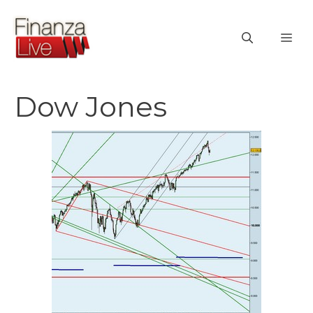
Vai
al
ME
contenuto
Dow Jones