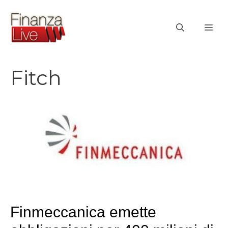
Vai
al
ME
contenuto
Fitch
Finmeccanica emette