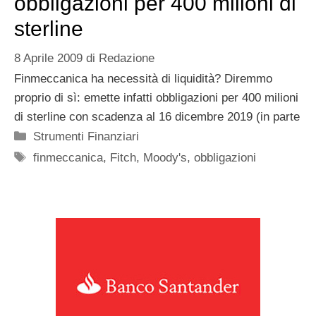
obbligazioni per 400 milioni di
sterline
8 Aprile 2009
di
Redazione
Finmeccanica ha necessità di liquidità? Diremmo
proprio di sì: emette infatti obbligazioni per 400 milioni
di sterline con scadenza al 16 dicembre 2019 (in parte
Categorie
Strumenti Finanziari
Tag
finmeccanica
,
Fitch
,
Moody's
,
obbligazioni