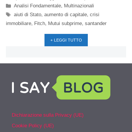
Categorie
Analisi Fondamentale
,
Multinazionali
Tag
aiuti di Stato
,
aumento di capitale
,
crisi
immobiliare
,
Fitch
,
Mutui subprime
,
santander
+ LEGGI TUTTO
Dichiarazione sulla Privacy (UE)
Cookie Policy (UE)