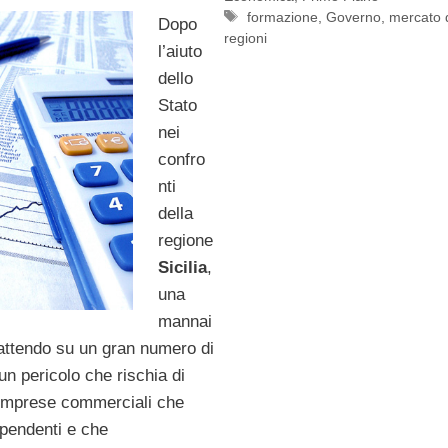
Tag
formazione
,
Governo
,
mercato 
Dopo
regioni
l’aiuto
dello
Stato
nei
confro
nti
della
regione
Sicilia
,
una
mannai
battendo su un gran numero di
un pericolo che rischia di
e imprese commerciali che
ipendenti e che