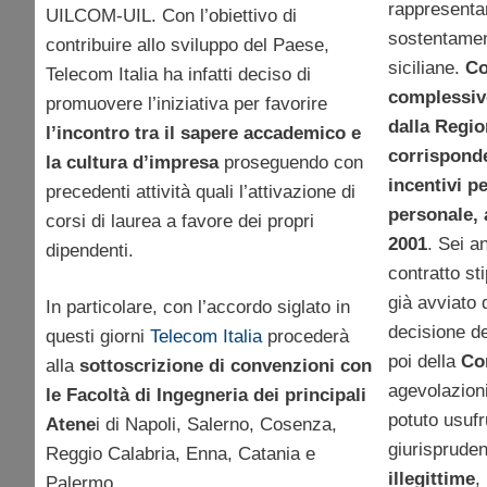
rappresentan
UILCOM-UIL. Con l’obiettivo di
sostentament
contribuire allo sviluppo del Paese,
siciliane.
Co
Telecom Italia ha infatti deciso di
complessivo
promuovere l’iniziativa per favorire
dalla Regio
l’incontro tra il sapere accademico e
corrisponde
la cultura d’impresa
proseguendo con
incentivi p
precedenti attività quali l’attivazione di
personale, a
corsi di laurea a favore dei propri
2001
. Sei a
dipendenti.
contratto sti
già avviato d
In particolare, con l’accordo siglato in
decisione d
questi giorni
Telecom Italia
procederà
poi della
Cor
alla
sottoscrizione di convenzioni con
agevolazioni
le Facoltà di Ingegneria dei principali
potuto usufr
Atene
i di Napoli, Salerno, Cosenza,
giurisprude
Reggio Calabria, Enna, Catania e
illegittime
,
Palermo.