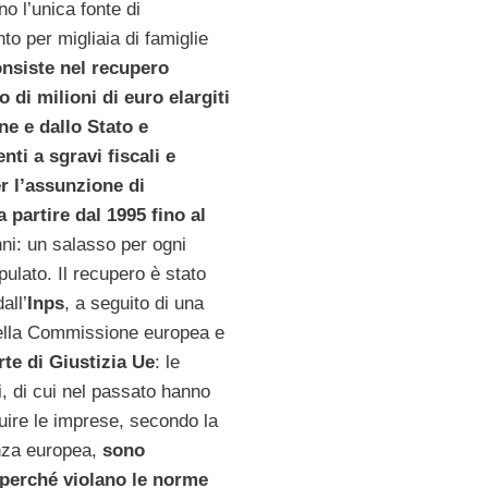
o l’unica fonte di
o per migliaia di famiglie
nsiste nel recupero
 di milioni di euro elargiti
ne e dallo Stato e
nti a sgravi fiscali e
er l’assunzione di
 partire dal 1995 fino al
nni: un salasso per ogni
pulato. Il recupero è stato
all’
Inps
, a seguito di una
ella Commissione europea e
te di Giustizia Ue
: le
, di cui nel passato hanno
uire le imprese, secondo la
nza europea,
sono
perché violano le norme