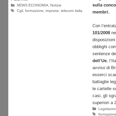
sulla conco
Categorie
NEWS ECONOMIA
,
Notizie
Tag
Cgil
,
formazione
,
imprese
,
telecom italia
membri.
Con l’entrat
101/2008
ne
disposizioni
obblighi com
sentenze de
dell’Ue
, l’I
avviso di B
esserci scam
battaglie leg
le cartelle s
casi, gli sgr
superiori a 
Categorie
Legislazio
Tag
formazion