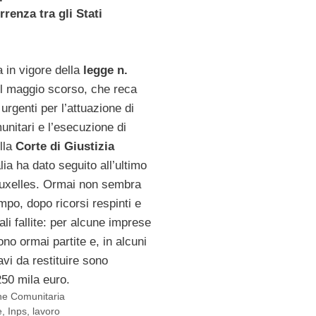
rrenza tra gli Stati
a in vigore della
legge n.
l maggio scorso, che reca
 urgenti per l’attuazione di
unitari e l’esecuzione di
lla
Corte di Giustizia
talia ha dato seguito all’ultimo
ruxelles. Ormai non sembra
po, dopo ricorsi respinti e
ali fallite: per alcune imprese
ono ormai partite e, in alcuni
avi da restituire sono
250 mila euro.
ne Comunitaria
e
,
Inps
,
lavoro