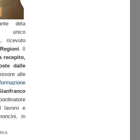
ante dela
o unico
, ricevuto
-Regioni
. Il
 recepito,
oste dalle
essore alle
formazione
Gianfranco
oordinatore
l lavoro e
oncini, in
itica