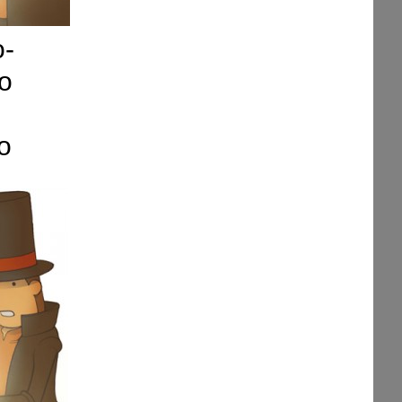
o-
to
o