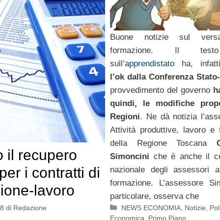
Buone notizie sul vers
formazione. Il test
sull’
apprendistato
ha, infatti
l’ok dalla Conferenza Stato
provvedimento del governo
ha
quindi, le modifiche prop
Regioni
. Ne dà notizia l’ass
Attività produttive, lavoro e
della Regione Toscana
o il recupero
Simoncini
che è anche il c
per i contratti di
nazionale degli assessori a
formazione. L’assessore Sim
ione-lavoro
particolare, osserva che
Categorie
NEWS ECONOMIA
,
Notizie
,
Pol
08
di
Redazione
Economica
,
Primo Piano