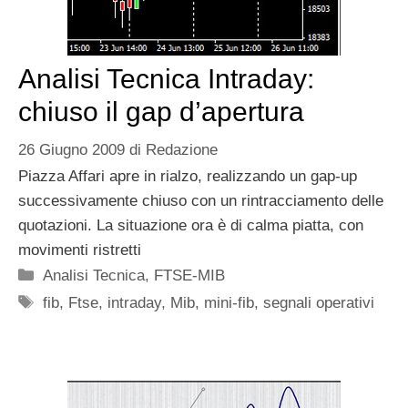
Analisi Tecnica Intraday:
chiuso il gap d’apertura
26 Giugno 2009
di
Redazione
Piazza Affari apre in rialzo, realizzando un gap-up
successivamente chiuso con un rintracciamento delle
quotazioni. La situazione ora è di calma piatta, con
movimenti ristretti
Categorie
Analisi Tecnica
,
FTSE-MIB
Tag
fib
,
Ftse
,
intraday
,
Mib
,
mini-fib
,
segnali operativi