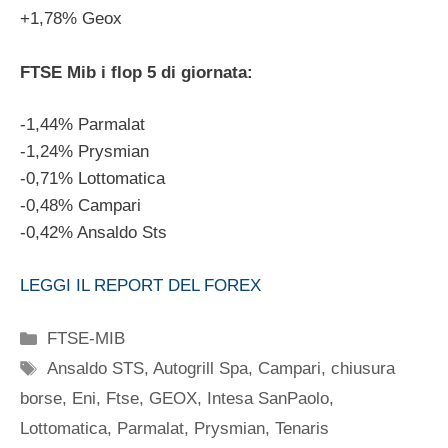
+1,78% Geox
FTSE Mib i flop 5 di giornata:
-1,44% Parmalat
-1,24% Prysmian
-0,71% Lottomatica
-0,48% Campari
-0,42% Ansaldo Sts
LEGGI IL REPORT DEL FOREX
Categorie
FTSE-MIB
Tag
Ansaldo STS
,
Autogrill Spa
,
Campari
,
chiusura
borse
,
Eni
,
Ftse
,
GEOX
,
Intesa SanPaolo
,
Lottomatica
,
Parmalat
,
Prysmian
,
Tenaris