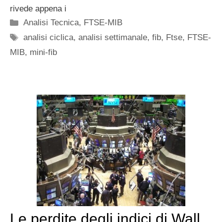
rivede appena i
Categorie
Analisi Tecnica
,
FTSE-MIB
Tag
analisi ciclica
,
analisi settimanale
,
fib
,
Ftse
,
FTSE-
MIB
,
mini-fib
Le perdite degli indici di Wall