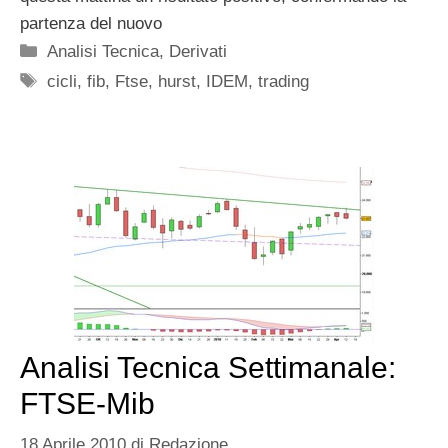
partenza del nuovo
Categorie
Analisi Tecnica
,
Derivati
Tag
cicli
,
fib
,
Ftse
,
hurst
,
IDEM
,
trading
Analisi Tecnica Settimanale:
FTSE-Mib
18 Aprile 2010
di
Redazione