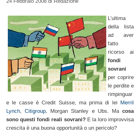
24 Febbraio 2008
di
Redazione
L’ultima
della lista
ad aver
fatto
ricorso ai
fondi
sovrani
per coprire
le perdite e
rimpinguar
e le casse è Credit Suisse, ma prima di lei
Merril
Lynch
,
Citigroup
, Morgan Stanley e Ubs. Ma
cosa
sono questi fondi reali sovrani?
E la loro improvvisa
crescita è una buona opportunità o un pericolo?