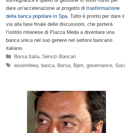
sorveglianza e quello di gestione si sono riuniti per
dare un’accelerazione al progetto di
trasformazione
della banca popolare in Spa
. Tutto è pronto per dare il
via alla fase finale delle discussioni, che porterà
l’istitito milanese di Piazza Meda a diventare una
banca unica nel suo genere nel settore bancario
italiano.
Categorie
Borsa Italia
,
Servizi Bancari
Tag
assemblea
,
banca
,
Borsa
,
Bpm
,
governance
,
Soci