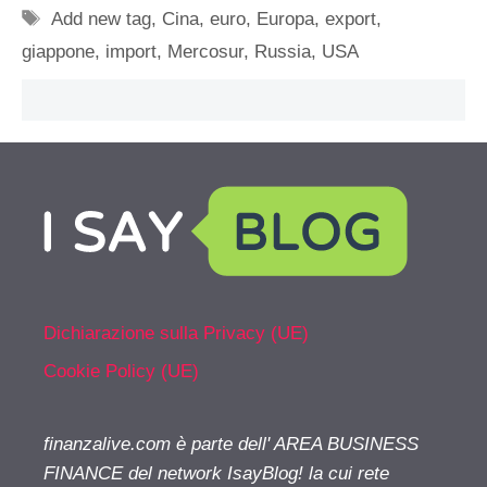
Tag
Add new tag
,
Cina
,
euro
,
Europa
,
export
,
giappone
,
import
,
Mercosur
,
Russia
,
USA
Dichiarazione sulla Privacy (UE)
Cookie Policy (UE)
finanzalive.com è parte dell' AREA BUSINESS
FINANCE del network IsayBlog! la cui rete