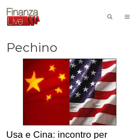
Vai
al
ME
contenuto
Pechino
Usa e Cina: incontro per