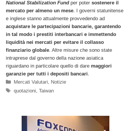
National Stabilization Fund
per poter
sostenere il
mercato per almeno un mese
. I governi statunitense
e inglese stanno attualmente provvedendo ad
acquistare le partecipazioni bancarie, garantendo
in tal modo i prestiti interbancari e immettendo
liquidità nei mercati per evitare il collasso
finanziario globale
. Altre misure che sono state
intraprese dal governo della nazione asiatica
riguardano in particolare quello di dare
maggiori
garanzie per tutti i depositi bancari
.
Categorie
Mercati Valutari
,
Notizie
Tag
quotazioni
,
Taiwan