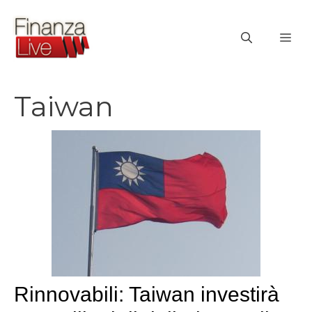
Vai
al
ME
contenuto
Taiwan
Rinnovabili: Taiwan investirà