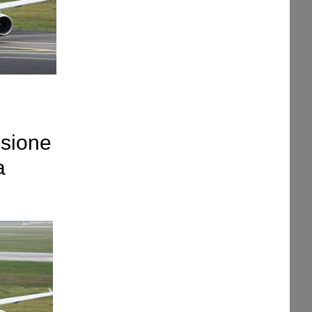
,
nsione
a