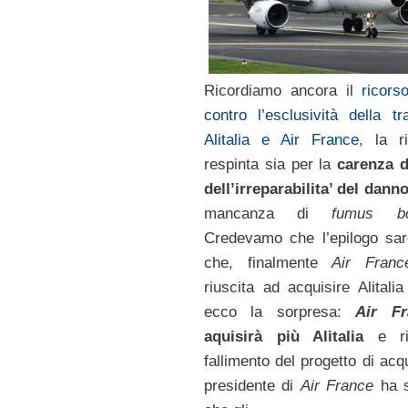
Ricordiamo ancora il
ricors
contro l’esclusività della tra
Alitalia e Air France
, la r
respinta sia per la
carenza d
dell’irreparabilita’ del dann
mancanza di
fumus bo
Credevamo che l’epilogo sar
che, finalmente
Air Franc
riuscita ad acquisire Alitali
ecco la sorpresa:
Air Fr
aquisirà più Alitalia
e r
fallimento del progetto di acqu
presidente di
Air France
ha s