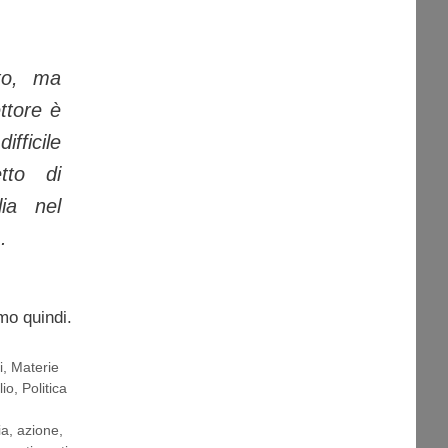
to, ma
ttore è
fficile
tto di
lia nel
.
umo quindi.
i
,
Materie
lio
,
Politica
ia
,
azione
,