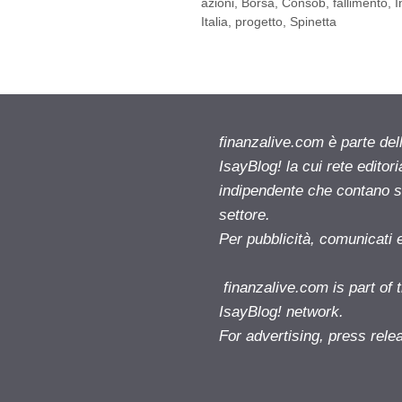
azioni
,
Borsa
,
Consob
,
fallimento
,
I
Italia
,
progetto
,
Spinetta
finanzalive.com è parte d
IsayBlog! la cui rete editor
indipendente che contano su
settore.
Per pubblicità, comunicati 
finanzalive.com is part o
IsayBlog! network.
For advertising, press rele