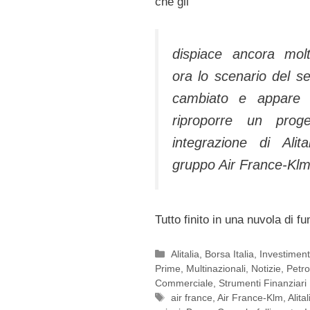
che gli
dispiace ancora mol
ora lo scenario del se
cambiato e appare di
riproporre un proge
integrazione di Alita
gruppo Air France-Klm
Tutto finito in una nuvola di f
Categorie
Alitalia
,
Borsa Italia
,
Investiment
Prime
,
Multinazionali
,
Notizie
,
Petro
Commerciale
,
Strumenti Finanziari
Tag
air france
,
Air France-Klm
,
Alital