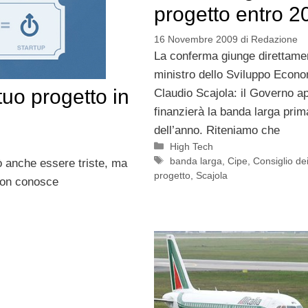
progetto entro 2
16 Novembre 2009
di
Redazione
La conferma giunge direttame
ministro dello Sviluppo Econ
tuo progetto in
Claudio Scajola: il Governo a
finanzierà la banda larga prima
dell’anno. Riteniamo che
Categorie
High Tech
Tag
banda larga
,
Cipe
,
Consiglio dei
ò anche essere triste, ma
progetto
,
Scajola
, non conosce