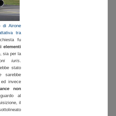
o di Airone
ttativa tra
ichiesta fu
i elementi
o
, sia per la
ni iuris
.
ebbe stato
e
sarebbe
a ed invece
ance
non
iguardo al
isizione, il
ottolineato