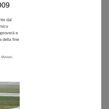
009
nte dal
omico
pproverà e
 della fine
 Ministri
,