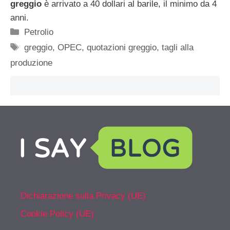
greggio
è arrivato a 40 dollari al barile, il minimo da 4
anni.
Categorie
Petrolio
Tag
greggio
,
OPEC
,
quotazioni greggio
,
tagli alla
produzione
Dichiarazione sulla Privacy (UE)
Cookie Policy (UE)