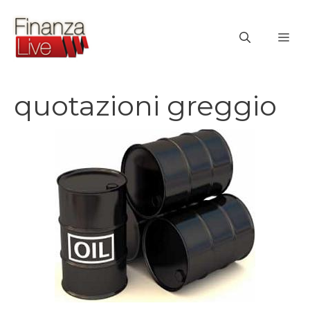
Vai
al
ME
contenuto
quotazioni greggio