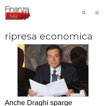
Vai
al
ME
contenuto
ripresa economica
Anche Draghi sparge