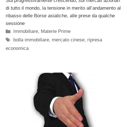
Sta progressivamente crescendo, sui mercati azionari
di tutto il mondo, la tensione in merito all’andamento al
ribasso delle Borse asiatiche, alle prese da qualche
sessione
Categorie
Immobiliare
,
Materie Prime
Tag
bolla immobiliare
,
mercato cinese
,
ripresa
economica