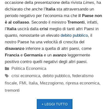
occasione della presentazione della rivista
Limes
, ha
dichiarato che anche l’
Italia
sta attraversando un
periodo negativo per l’economia ma che
il Paese non
è al collasso
. Secondo il ministro
Tremonti
, infatti,
l’
Italia
uscirà dalla
crisi
meglio di tanti altri Paesi in
quanto, nonostante un elevato
debito pubblico
, il
nostro Paese ha una velocità di crescita del
disavanzo
inferiore a quella di altri paesi, come
Francia
e
Germania
e un
avanzo
leggermente
positivo contro quelli negativi degli altri paesi.
Categorie
Politica Economica
Tag
crisi economica
,
debito pubblico
,
federalismo
fiscale
,
FMI
,
Italia
,
Mezzogiorno
,
ripresa economica
,
tremonti
+ LEGGI TUTTO