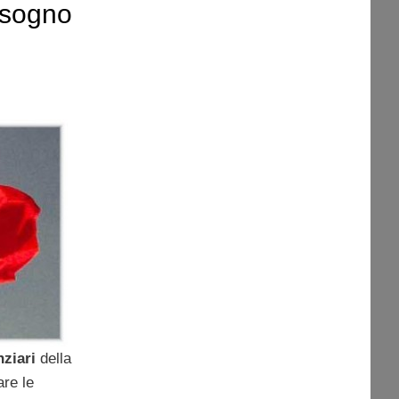
bisogno
nziari
della
are le