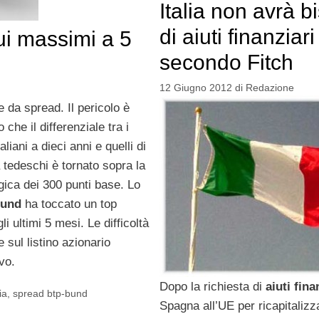
Italia non avrà 
di aiuti finanziari
i massimi a 5
secondo Fitch
12 Giugno 2012
di
Redazione
e da spread. Il pericolo è
 che il differenziale tra i
italiani a dieci anni e quelli di
 tedeschi è tornato sopra la
gica dei 300 punti base. Lo
Bund
ha toccato un top
li ultimi 5 mesi. Le difficoltà
e sul listino azionario
vo.
Dopo la richiesta di
aiuti fina
ia
,
spread btp-bund
Spagna all’UE per ricapitalizz