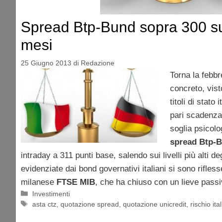
Spread Btp-Bund sopra 300 su
mesi
25 Giugno 2013
di
Redazione
Torna la febbr
concreto, visto
titoli di stato 
pari scadenza
soglia psicolo
spread Btp-
intraday a 311 punti base, salendo sui livelli più alti deg
evidenziate dai bond governativi italiani si sono rifless
milanese
FTSE MIB
, che ha chiuso con un lieve passi
Categorie
Investimenti
Tag
asta ctz
,
quotazione spread
,
quotazione unicredit
,
rischio ital