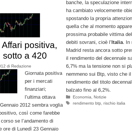
banche, la speculazione inter
ha cambiato velocemente obie
spostando la propria attenzio
quella che al momento appare
prossima probabile vittima dell
debiti sovrani, cioè l’
Italia
. In
Affari positiva,
Madrid resta ancora sotto pr
 sotto a 420
il rendimento del decennale sal
6,7% ma la tensione non si pl
012
di
Redazione
Giornata positiva
nemmeno sui Btp, visto che il
per i mercati
rendimento del titolo decennal
finanziari;
balzato fino al 6,2%.
Categorie
l’ultima ottava
Economia
,
Notizie
Tag
rendimento btp
,
rischio italia
 Gennaio 2012 sembra voglia
positivo, così come farebbe
n corso se l’andamento di
e ore di Lunedì 23 Gennaio