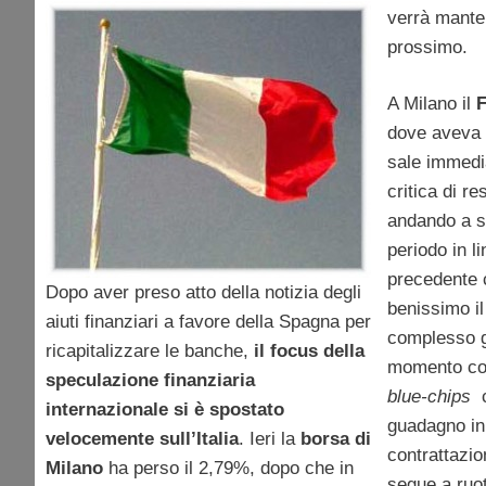
verrà mante
prossimo.
A Milano il
dove aveva 
sale immedi
critica di r
andando a s
periodo in l
precedente 
Dopo aver preso atto della notizia degli
benissimo il
aiuti finanziari a favore della Spagna per
complesso g
ricapitalizzare le banche,
il focus della
momento c
speculazione finanziaria
blue-chips
c
internazionale si è spostato
guadagno in 
velocemente sull’Italia
. Ieri la
borsa di
contrattazio
Milano
ha perso il 2,79%, dopo che in
segue a ruo