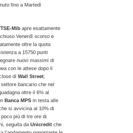
nuto fino a Martedì
FTSE-Mib
apre esattamente
chiuso Venerdì scorso e
atamente oltre la quota
esistenza a 15750 punti
egnare nuovi massimi di
inea con le attese dopo il
close di
Wall Street
;
 settore bancario che nel
uadagna oltre il 6% al
on
Banca MPS
in testa alle
he si avvicina al 10% di
poco più di tre ore di
ni, seguita da
Unicredit
che
ta l’andamento nonostante le