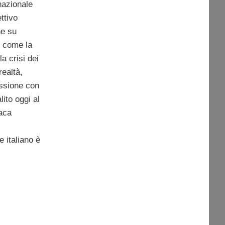
nazionale
ttivo
ne su
 come la
a crisi dei
 realtà,
essione con
ito oggi al
aca
e italiano è