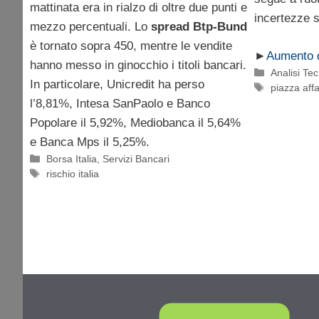
mattinata era in rialzo di oltre due punti e
incertezze s
mezzo percentuali. Lo
spread Btp-Bund
è tornato sopra 450, mentre le vendite
►
Aumento d
hanno messo in ginocchio i titoli bancari.
Categorie
Analisi Te
In particolare, Unicredit ha perso
Tag
piazza affa
l’8,81%, Intesa SanPaolo e Banco
Popolare il 5,92%, Mediobanca il 5,64%
e Banca Mps il 5,25%.
Categorie
Borsa Italia
,
Servizi Bancari
Tag
rischio italia