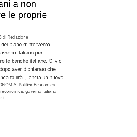
liani a non
e le proprie
8
di
Redazione
 del piano d’intervento
overno italiano per
e le banche italiane, Silvio
dopo aver dichiarato che
ca fallirà”, lancia un nuovo
ONOMIA
,
Politica Economica
si economica
,
governo italiano
,
ni