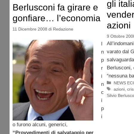
gli ita
Berlusconi fa girare e
vender
gonfiare… l’economia
azioni
11 Dicembre 2008
di
Redazione
9 Ottobre 200
All’indomani
I
varato dal G
n
salvaguardar
p
Berlusconi, 
r
“nessuna ban
i
Categorie
NEWS EC
n
Tag
azioni
,
cri
c
Silvio Berlusco
i
p
i
o furono alcuni, generici,
“Provvedimenti di salvataggio per