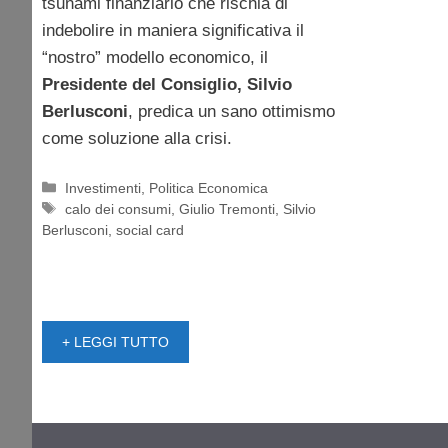
tsunami finanziario che rischia di
indebolire in maniera significativa il
“nostro” modello economico, il
Presidente del Consiglio, Silvio
Berlusconi
, predica un sano ottimismo
come soluzione alla crisi.
Categorie
Investimenti
,
Politica Economica
Tag
calo dei consumi
,
Giulio Tremonti
,
Silvio
Berlusconi
,
social card
+ LEGGI TUTTO