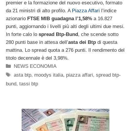
premier e la formazione del nuovo esecutivo, formato
da 21 ministri di alto profilo. A
Piazza Affari
l’indice
azionario
FTSE MIB guadagna l’1,58%
a 16.827
punti, aggiornando i livelli più alti degli ultimi due mesi.
In forte calo lo
spread Btp-Bund
, che scende sotto
280 punti base in attesa dell’
asta dei Btp
di questa
mattina. Lo spread quota a 276 punti. Il rendimento del
titolo decennale è del 3,98%.
Categorie
NEWS ECONOMIA
Tag
asta btp
,
moodys italia
,
piazza affari
,
spread btp-
bund
,
tassi btp