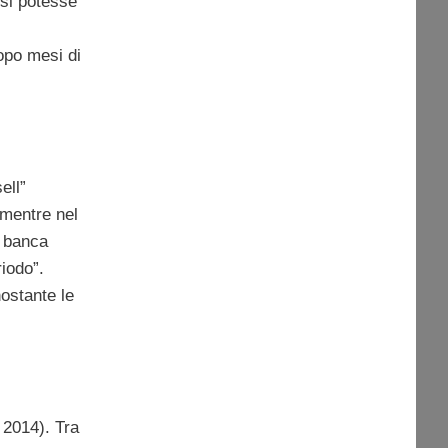
 si potesse
opo mesi di
ell”
 mentre nel
a banca
riodo”.
ostante le
 2014). Tra