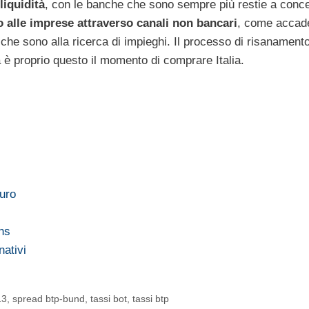
liquidità
, con le banche che sono sempre più restie a conc
ro alle imprese attraverso canali non bancari
, come accad
he sono alla ricerca di impieghi. Il processo di risanament
 è proprio questo il momento di comprare Italia.
uro
hs
nativi
13
,
spread btp-bund
,
tassi bot
,
tassi btp