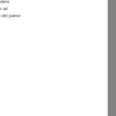
edere
e ad
o del paese