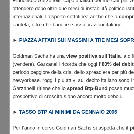
Francesco Garzanelli, capo analista dei mercati per Go
attendere dopo oltre due mesi di instabilità politico-ist
internazionali. L’esperto sottolinea anche che a
compra
cautela, oltre che banche e assicurazioni italiane.
►
PIAZZA AFFARI SUI MASSIMI A TRE MESI SOP
Goldman Sachs ha una
view positiva sull’Italia
, a di
(vendere). Garzanelli ricorda che oggi
l’80% del debit
periodo peggiore della crisi dello spread era per più de
newyorkese, “oggi i più attivi sul debito italiano sono i 
Garzanelli ritiene che lo
spread Btp-Bund
possa muov
prospettive di crescita siano ancora molto deboli.
►
TASSO BTP AI MINIMI DA GENNAIO 2006
Per l’anno in corso Goldman Sachs si aspetta che il
p