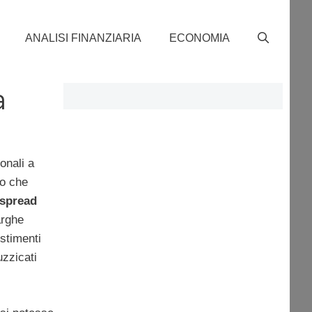
ANALISI FINANZIARIA
ECONOMIA
a
onali a
to che
spread
arghe
stimenti
uzzicati