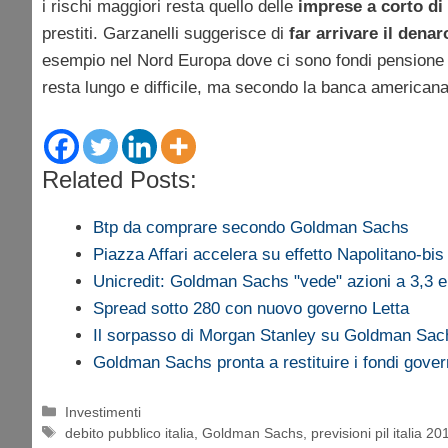
i rischi maggiori resta quello delle
imprese a corto di 
prestiti. Garzanelli suggerisce di
far arrivare il dena
esempio nel Nord Europa dove ci sono fondi pensione c
resta lungo e difficile, ma secondo la banca americana
Related Posts:
Btp da comprare secondo Goldman Sachs
Piazza Affari accelera su effetto Napolitano-bis
Unicredit: Goldman Sachs "vede" azioni a 3,3 e
Spread sotto 280 con nuovo governo Letta
Il sorpasso di Morgan Stanley su Goldman Sac
Goldman Sachs pronta a restituire i fondi gover
Categorie
Investimenti
Tag
debito pubblico italia
,
Goldman Sachs
,
previsioni pil italia 20