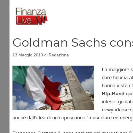
Vai
al
contenuto
Goldman Sachs consi
13 Maggio 2013
di
Redazione
La maggiore st
dare fiducia a
hanno visto i
Btp-Bund
quo
intese, guidat
newyorkese sot
anche dall’idea di un’opposizione “muscolare ed energ