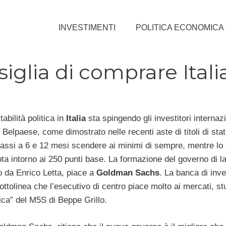
INVESTIMENTI
POLITICA ECONOMICA
glia di comprare Itali
abilità politica in
Italia
sta spingendo gli investitori internazi
l Belpaese, come dimostrato nelle recenti aste di titoli di sta
 tassi a 6 e 12 mesi scendere ai minimi di sempre, mentre lo
ta intorno ai 250 punti base. La formazione del governo di l
o da Enrico Letta, piace a
Goldman Sachs
. La banca di inve
tolinea che l’esecutivo di centro piace molto ai mercati, st
ica” del M5S di Beppe Grillo.