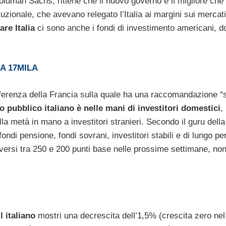
ldman Sachs, ritiene che il nuovo governo è il migliore che
ituzionale, che avevano relegato l’Italia ai margini sui mercati
re Italia
ci sono anche i fondi di investimento americani, d
RA 17MILA
fferenza della Francia sulla quale ha una raccomandazione “s
o pubblico italiano è nelle mani di investitori domestici
,
lla metà in mano a investitori stranieri. Secondo il guru dell
fondi pensione, fondi sovrani, investitori stabili e di lungo pe
ersi tra 250 e 200 punti base nelle prossime settimane, non
il italiano
mostri una decrescita dell’1,5% (crescita zero nel