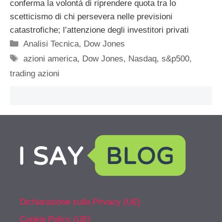
conferma la volontà di riprendere quota tra lo
scetticismo di chi persevera nelle previsioni
catastrofiche; l’attenzione degli investitori privati
Categorie
Analisi Tecnica
,
Dow Jones
Tag
azioni america
,
Dow Jones
,
Nasdaq
,
s&p500
,
trading azioni
Dichiarazione sulla Privacy (UE)
Cookie Policy (UE)