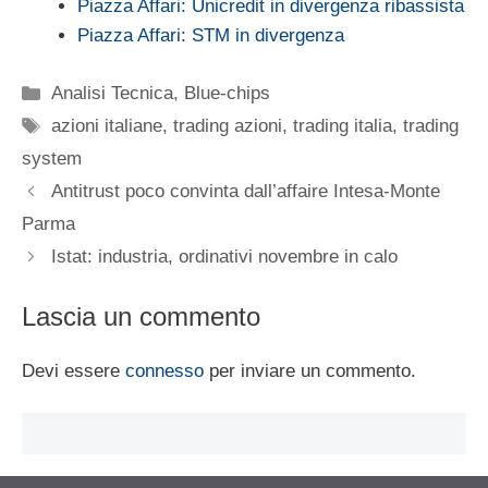
Piazza Affari: Unicredit in divergenza ribassista
Piazza Affari: STM in divergenza
Categorie
Analisi Tecnica
,
Blue-chips
Tag
azioni italiane
,
trading azioni
,
trading italia
,
trading
system
Antitrust poco convinta dall’affaire Intesa-Monte
Parma
Istat: industria, ordinativi novembre in calo
Lascia un commento
Devi essere
connesso
per inviare un commento.