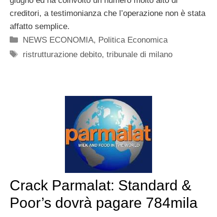
giugno ed ha coinvolto un numero molto alto di
creditori, a testimonianza che l’operazione non è stata
affatto semplice.
Categorie
NEWS ECONOMIA
,
Politica Economica
Tag
ristrutturazione debito
,
tribunale di milano
Crack Parmalat: Standard &
Poor’s dovrà pagare 784mila