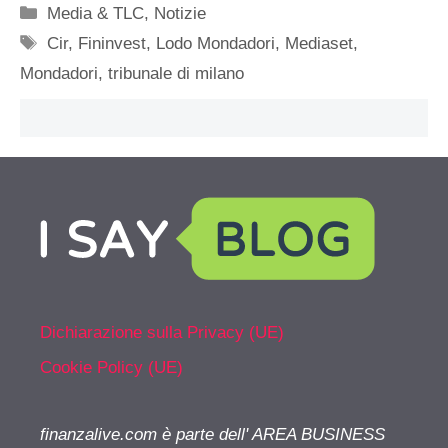
Categorie
Media & TLC
,
Notizie
Tag
Cir
,
Fininvest
,
Lodo Mondadori
,
Mediaset
,
Mondadori
,
tribunale di milano
Dichiarazione sulla Privacy (UE)
Cookie Policy (UE)
finanzalive.com è parte dell' AREA BUSINESS