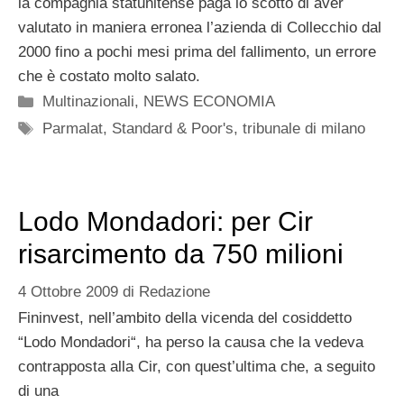
la compagnia statunitense paga lo scotto di aver
valutato in maniera erronea l’azienda di Collecchio dal
2000 fino a pochi mesi prima del fallimento, un errore
che è costato molto salato.
Categorie
Multinazionali
,
NEWS ECONOMIA
Tag
Parmalat
,
Standard & Poor's
,
tribunale di milano
Lodo Mondadori: per Cir
risarcimento da 750 milioni
4 Ottobre 2009
di
Redazione
Fininvest, nell’ambito della vicenda del cosiddetto
“Lodo Mondadori“, ha perso la causa che la vedeva
contrapposta alla Cir, con quest’ultima che, a seguito
di una