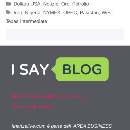
Categorie
Dollaro USA
,
Notizie
,
Oro
,
Petrolio
Tag
Iran
,
Nigeria
,
NYMEX
,
OPEC
,
Pakistan
,
West
Texas Intermediate
Dichiarazione sulla Privacy (UE)
Cookie Policy (UE)
finanzalive.com è parte dell' AREA BUSINESS