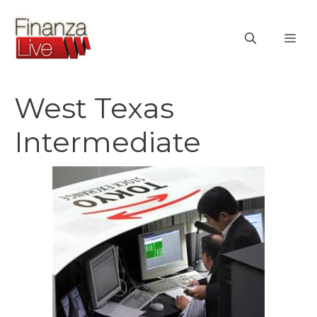
Vai
al
ME
contenuto
West Texas
Intermediate