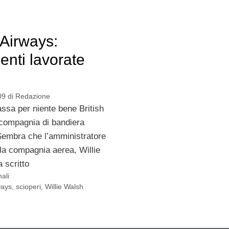
 Airways:
enti lavorate
09
di
Redazione
ssa per niente bene British
 compagnia di bandiera
 Sembra che l’amministratore
la compagnia aerea, Willie
 scritto
ali
ways
,
scioperi
,
Willie Walsh