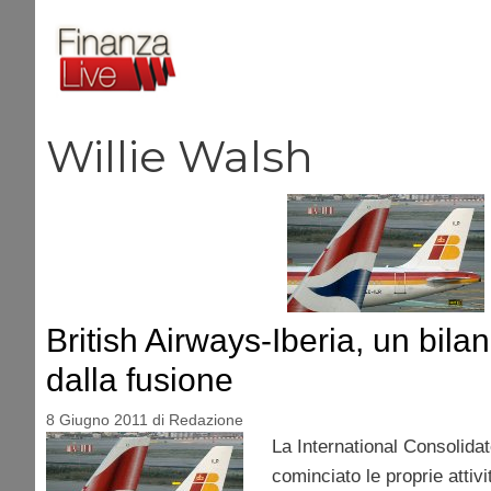
Vai
al
contenuto
Willie Walsh
British Airways-Iberia, un bila
dalla fusione
8 Giugno 2011
di
Redazione
La International Consolida
cominciato le proprie attivit