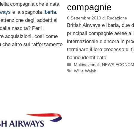
 della compagnia che è nata
compagnie
rways
e la spagnola
Iberia
,
6 Settembre 2010
di
Redazione
attenzione degli addetti ai
British Airways e Iberia, due d
dalla nascita? Per il
principali compagnie aeree a l
ve acquisizioni, così come
internazionale e ancora in pro
ù che altro sul rafforzamento
terminare il loro processo di f
hanno identificato
Categorie
Multinazionali
,
NEWS ECONOM
Tag
Willie Walsh