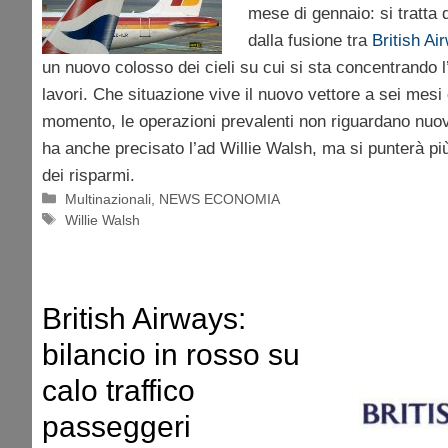
mese di gennaio: si tratta
dalla fusione tra
British Ai
un nuovo colosso dei cieli su cui si sta concentrando l’
lavori. Che situazione vive il nuovo vettore a sei mesi 
momento, le operazioni prevalenti non riguardano nuo
ha anche precisato l’ad Willie Walsh, ma si punterà pi
dei risparmi.
Categorie
Multinazionali
,
NEWS ECONOMIA
Tag
Willie Walsh
British Airways:
bilancio in rosso su
calo traffico
passeggeri