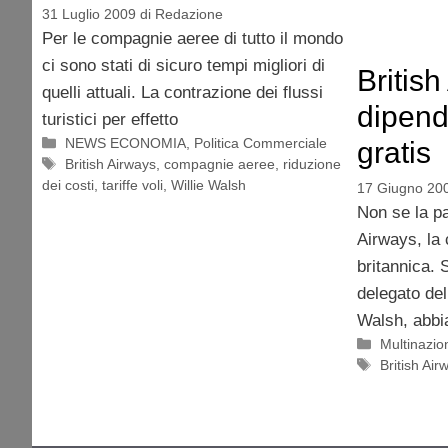
31 Luglio 2009
di
Redazione
Per le compagnie aeree di tutto il mondo
ci sono stati di sicuro tempi migliori di
British
quelli attuali. La contrazione dei flussi
dipend
turistici per effetto
Categorie
NEWS ECONOMIA
,
Politica Commerciale
gratis
Tag
British Airways
,
compagnie aeree
,
riduzione
dei costi
,
tariffe voli
,
Willie Walsh
17 Giugno 20
Non se la pa
Airways, la
britannica.
delegato del
Walsh, abbia
Categorie
Multinazion
Tag
British Air