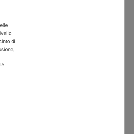
elle
ivello
cinto di
usione,
IA