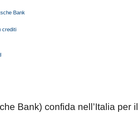
utsche Bank
 crediti
d
a
 Bank) confida nell’Italia per il 