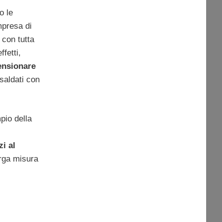
o le
impresa di
 con tutta
fetti,
ensionare
 saldati con
pio della
i al
arga misura