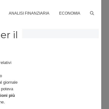
ANALISI FINANZIARIA
ECONOMIA
r il
elativi
o
al giornale
n poteva
ioni più
ne.