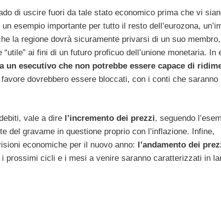
rado di uscire fuori da tale stato economico prima che vi sian
 di un esempio importante per tutto il resto dell’eurozona, un’
che la regione dovrà sicuramente privarsi di un suo membro,
ile” ai fini di un futuro proficuo dell’unione monetaria. In ef
da un esecutivo che non potrebbe essere capace di ridim
suo favore dovrebbero essere bloccati, con i conti che saranno
debiti, vale a dire
l’incremento dei prezzi
, seguendo l’esem
e del gravame in questione proprio con l’inflazione. Infine,
evisioni economiche per il nuovo anno:
l’andamento dei prezz
 i prossimi cicli e i mesi a venire saranno caratterizzati in l