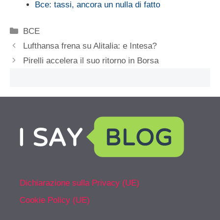
Bce: tassi, ancora un nulla di fatto
Categorie
BCE
Lufthansa frena su Alitalia: e Intesa?
Pirelli accelera il suo ritorno in Borsa
Dichiarazione sulla Privacy (UE)
Cookie Policy (UE)