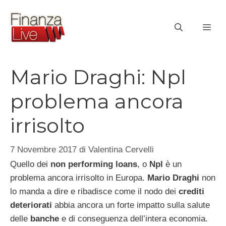
Vai
al
ME
contenuto
Mario Draghi: Npl
problema ancora
irrisolto
7 Novembre 2017
di
Valentina Cervelli
Quello dei
non performing loans
, o
Npl
è un
problema ancora irrisolto in Europa.
Mario Draghi
non
lo manda a dire e ribadisce come il nodo dei
crediti
deteriorati
abbia ancora un forte impatto sulla salute
delle
banche
e di conseguenza dell’intera economia.