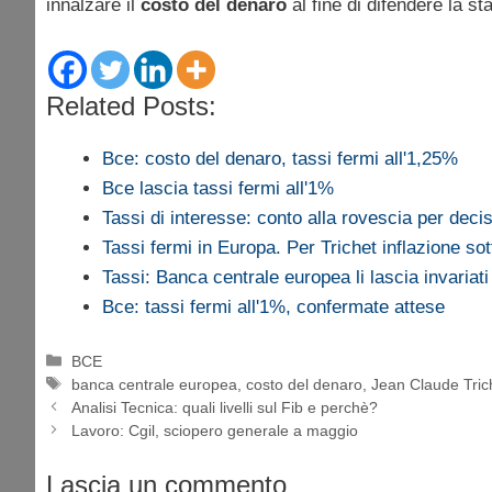
innalzare il
costo del denaro
al fine di difendere la sta
Related Posts:
Bce: costo del denaro, tassi fermi all'1,25%
Bce lascia tassi fermi all'1%
Tassi di interesse: conto alla rovescia per deci
Tassi fermi in Europa. Per Trichet inflazione s
Tassi: Banca centrale europea li lascia invariati
Bce: tassi fermi all'1%, confermate attese
Categorie
BCE
Tag
banca centrale europea
,
costo del denaro
,
Jean Claude Tric
Analisi Tecnica: quali livelli sul Fib e perchè?
Lavoro: Cgil, sciopero generale a maggio
Lascia un commento