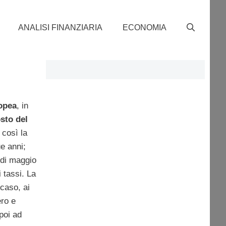
ANALISI FINANZIARIA
ECONOMIA
opea
, in
sto del
 così la
e anni;
e di maggio
 tassi. La
caso, ai
ero e
poi ad