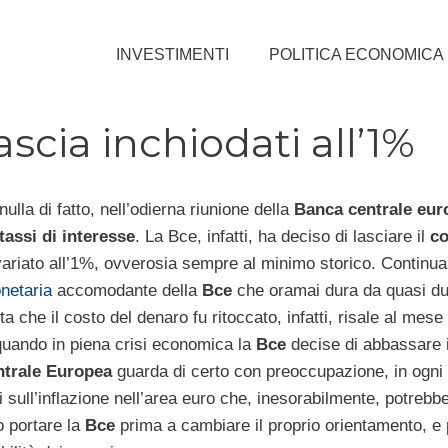
INVESTIMENTI
POLITICA ECONOMICA
lascia inchiodati all’1%
lla di fatto, nell’odierna riunione della
Banca centrale eur
tassi di interesse
. La Bce, infatti, ha deciso di lasciare il
co
ariato all’1%, ovverosia sempre al minimo storico. Continua
onetaria
accomodante della
Bce
che oramai dura da quasi du
lta che il costo del denaro fu ritoccato, infatti, risale al mes
quando in piena crisi economica la
Bce
decise di abbassare i
trale Europea
guarda di certo con preoccupazione, in ogni 
i sull’inflazione nell’area euro che, inesorabilmente, potrebb
 portare la
Bce
prima a cambiare il proprio orientamento, e 