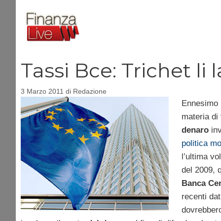
Vai
al
contenuto
Tassi Bce: Trichet li 
3 Marzo 2011
di
Redazione
Ennesimo nu
materia di
denaro
inv
politica m
l’ultima vo
del 2009, 
Banca Cen
recenti dat
dovrebbero