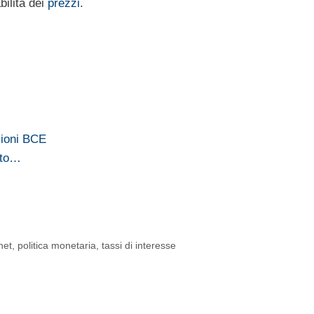
bilità dei
prezzi
.
sioni BCE
otto…
het
,
politica monetaria
,
tassi di interesse