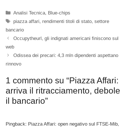
Categorie
Analisi Tecnica
,
Blue-chips
Tag
piazza affari
,
rendimenti titoli di stato
,
settore
bancario
Occupytheurl, gli indignati americani finiscono sul
web
Odissea dei precari: 4,3 mln dipendenti aspettano
rinnovo
1 commento su “Piazza Affari:
arriva il ritracciamento, debole
il bancario”
Pingback: Piazza Affari: open negativo sul FTSE-Mib,