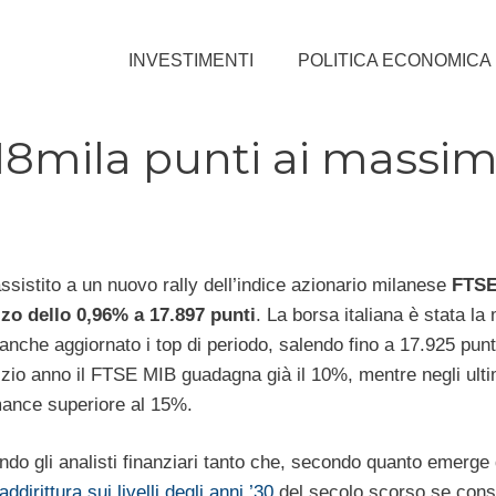
INVESTIMENTI
POLITICA ECONOMICA
 18mila punti ai massim
assistito a un nuovo rally dell’indice azionario milanese
FTSE
lzo dello 0,96% a 17.897 punti
. La borsa italiana è stata la 
 anche aggiornato i top di periodo, salendo fino a 17.925 punt
izio anno il FTSE MIB guadagna già il 10%, mentre negli ulti
ance superiore al 15%.
ndo gli analisti finanziari tanto che, secondo quanto emerge
ddirittura sui livelli degli anni ’30
del secolo scorso se consi