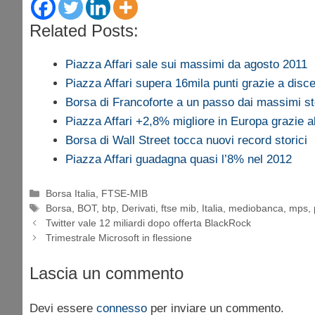
Related Posts:
Piazza Affari sale sui massimi da agosto 2011
Piazza Affari supera 16mila punti grazie a disc
Borsa di Francoforte a un passo dai massimi st
Piazza Affari +2,8% migliore in Europa grazie a
Borsa di Wall Street tocca nuovi record storici
Piazza Affari guadagna quasi l’8% nel 2012
Categorie
Borsa Italia
,
FTSE-MIB
Tag
Borsa
,
BOT
,
btp
,
Derivati
,
ftse mib
,
Italia
,
mediobanca
,
mps
,
Twitter vale 12 miliardi dopo offerta BlackRock
Trimestrale Microsoft in flessione
Lascia un commento
Devi essere
connesso
per inviare un commento.