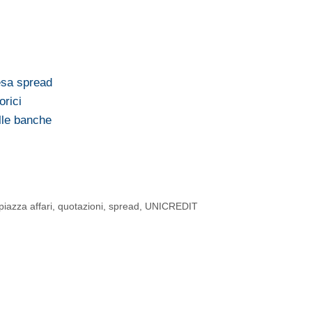
esa spread
orici
lle banche
piazza affari
,
quotazioni
,
spread
,
UNICREDIT