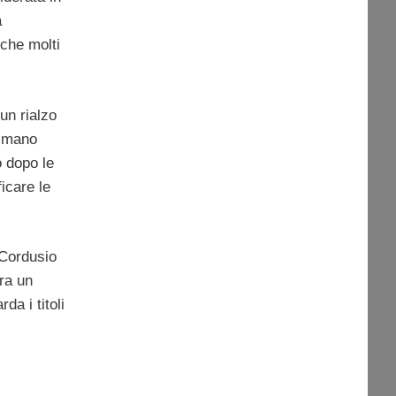
a
 che molti
un rialzo
i mano
o dopo le
icare le
 Cordusio
ra un
da i titoli