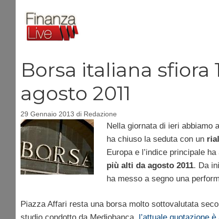
Vai
al
contenuto
Borsa italiana sfiora
agosto 2011
29 Gennaio 2013
di
Redazione
Nella giornata di ieri abbiamo 
ha chiuso la seduta con un
ria
Europa e l’indice principale ha
più alti da agosto 2011
. Da in
ha messo a segno una perform
Piazza Affari resta una borsa molto sottovalutata seco
studio condotto da Mediobanca,
l’attuale quotazione è a