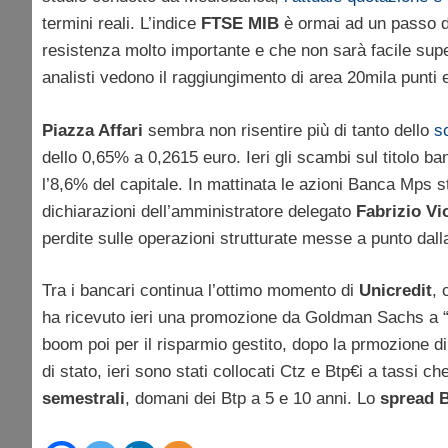
termini reali. L’indice
FTSE MIB
è ormai ad un passo d
resistenza molto importante e che non sarà facile super
analisti vedono il raggiungimento di area 20mila punti 
Piazza Affari
sembra non risentire più di tanto dello
s
dello 0,65% a 0,2615 euro. Ieri gli scambi sul titolo 
l’8,6% del capitale. In mattinata le azioni Banca Mps s
dichiarazioni dell’amministratore delegato
Fabrizio Vi
perdite sulle operazioni strutturate messe a punto dall
Tra i bancari continua l’ottimo momento di
Unicredit
, 
ha ricevuto ieri una promozione da Goldman Sachs a “bu
boom poi per il risparmio gestito, dopo la prmozione
di stato, ieri sono stati collocati Ctz e Btp€i a tassi
semestrali
, domani dei Btp a 5 e 10 anni. Lo
spread 