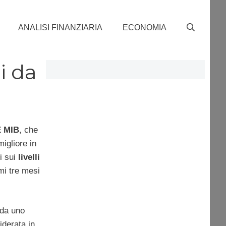
ANALISI FINANZIARIA
ECONOMIA
i da
 MIB
, che
migliore in
i sui
livelli
mi tre mesi
 da uno
derata in