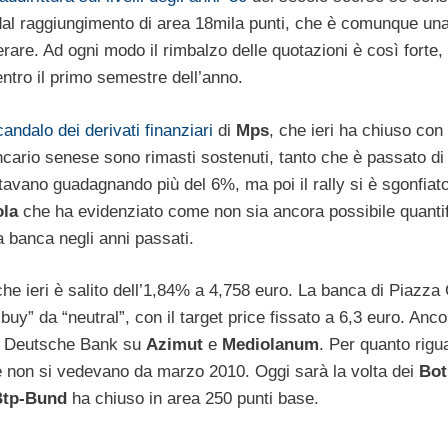
al raggiungimento di area 18mila punti, che è comunque un
are. Ad ogni modo il rimbalzo delle quotazioni è così forte,
entro il primo semestre dell’anno.
candalo dei derivati finanziari
di
Mps
, che ieri ha chiuso con 
bancario senese sono rimasti sostenuti, tanto che è passato d
tavano guadagnando più del 6%, ma poi il rally si è sgonfiat
ola
che ha evidenziato come non sia ancora possibile quantif
a banca negli anni passati.
che ieri è salito dell’1,84% a 4,758 euro. La banca di Piazza
y” da “neutral”, con il target price fissato a 6,3 euro. Anco
 di Deutsche Bank su
Azimut
e
Mediolanum
. Per quanto riguar
 che non si vedevano da marzo 2010. Oggi sarà la volta dei
Bot
Btp-Bund
ha chiuso in area 250 punti base.