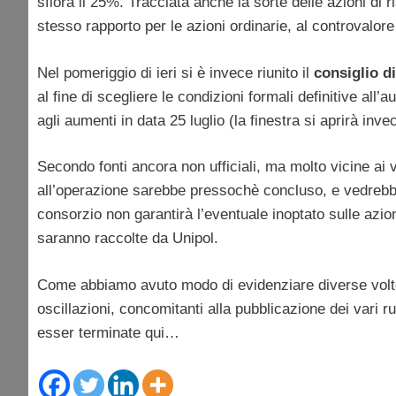
sfiora il 25%. Tracciata anche la sorte delle azioni di 
stesso rapporto per le azioni ordinarie, al controvalor
Nel pomeriggio di ieri si è invece riunito il
consiglio d
al fine di scegliere le condizioni formali definitive all’au
agli aumenti in data 25 luglio (la finestra si aprirà invec
Secondo fonti ancora non ufficiali, ma molto vicine ai ve
all’operazione sarebbe pressochè concluso, e vedrebbe 
consorzio non garantirà l’eventuale inoptato sulle azio
saranno raccolte da Unipol.
Come abbiamo avuto modo di evidenziare diverse volte n
oscillazioni, concomitanti alla pubblicazione dei vari r
esser terminate qui…