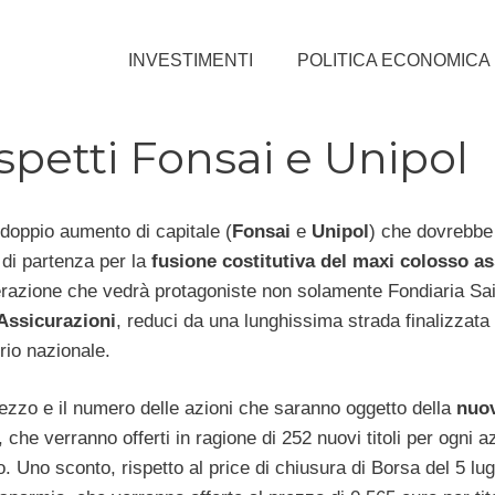
INVESTIMENTI
POLITICA ECONOMICA
petti Fonsai e Unipol
l doppio aumento di capitale (
Fonsai
e
Unipol
) che dovrebbe
 di partenza per la
fusione costitutiva del maxi colosso as
perazione che vedrà protagoniste non solamente Fondiaria Sai
Assicurazioni
, reduci da una lunghissima strada finalizzata 
orio nazionale.
 prezzo e il numero delle azioni che saranno oggetto della
nuo
i, che verranno offerti in ragione di 252 nuovi titoli per ogni a
. Uno sconto, rispetto al price di chiusura di Borsa del 5 lug