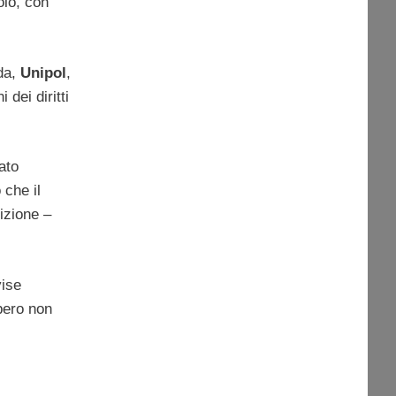
olo, con
nda,
Unipol
,
 dei diritti
ato
 che il
izione –
vise
bbero non