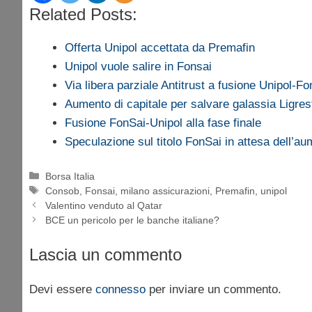
Related Posts:
Offerta Unipol accettata da Premafin
Unipol vuole salire in Fonsai
Via libera parziale Antitrust a fusione Unipol-Fo
Aumento di capitale per salvare galassia Ligres
Fusione FonSai-Unipol alla fase finale
Speculazione sul titolo FonSai in attesa dell’a
Categorie
Borsa Italia
Tag
Consob
,
Fonsai
,
milano assicurazioni
,
Premafin
,
unipol
Valentino venduto al Qatar
BCE un pericolo per le banche italiane?
Lascia un commento
Devi essere
connesso
per inviare un commento.