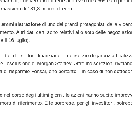
risparmio, che verranno offerte al prezzo di 0,565 euro per tit
e massimo di 181,8 milioni di euro.
i amministrazione
di uno dei grandi protagonisti della vice
mento. Altri dati certi sono relativi allo sotp delle negoziazioni
e il 16 luglio).
rtici del settore finanziario, il consorzio di garanzia finalizz
l’esclusione di Morgan Stanley. Altre indiscrezioni rivelano
ni di risparmio Fonsai, che pertanto – in caso di non sottoscr
el corso degli ultimi giorni, le azioni hanno subito improv
umors di riferimento. E le sorprese, per gli investitori, potre