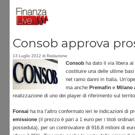
Vai
al
contenuto
Consob approva pros
13 Luglio 2012
di
Redazione
Consob
ha dato il via libera a
costituire una delle ultime basi
nel ramo danni in Italia. Un’o
ma anche
Premafin
e
Milano 
realizzazione di uno dei player di riferimento sul territ
Fonsai
ha tra l’altro confermato ieri le indicazioni di
emissione
(il prezzo è pari a 1 euro per i titoli ordinar
posseduta), per un controvalore di 916,8 milioni di euro