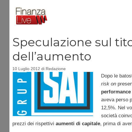
Vai
al
contenuto
Speculazione sul tit
dell’aumento
10 Luglio 2012
di
Redazione
Dopo le batoste
risk on
presen
performance 
aveva perso pi
12,5%. Nel vo
società coinvo
prezzi dei rispettivi
aumenti di capitale
, prima di aver