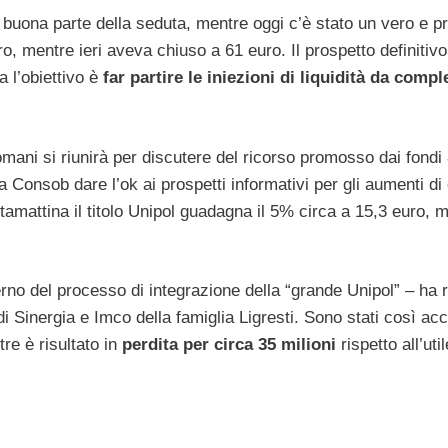
 buona parte della seduta, mentre oggi c’è stato un vero e p
uro, mentre ieri aveva chiuso a 61 euro. Il prospetto definitivo
a l’obiettivo è
far partire le iniezioni di liquidità da compl
omani si riunirà per discutere del ricorso promosso dai fondi
a Consob dare l’ok ai prospetti informativi per gli aumenti di 
Stamattina il titolo Unipol guadagna il 5% circa a 15,3 euro, 
terno del processo di integrazione della “grande Unipol” – ha ri
i Sinergia e Imco della famiglia Ligresti. Sono stati così ac
tre è risultato in
perdita per circa 35 milioni
rispetto all’uti