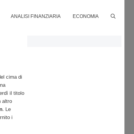
ANALISI FINANZIARIA
ECONOMIA
del cima di
una
ì il titolo
 altro
n
. Le
nito i