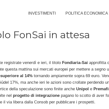
INVESTIMENTI
POLITICA ECONOMICA
olo FonSai in attesa
 registrate venerdì e ieri, il titolo
Fondiaria-Sai
approfitta 
te questa mattina sui mercati europei per mettere a segno 
superiore al 14%
tornando ampiamente sopra 69 euro. Venerd
ùdel 17%, ma anche ieri le azioni sono crollate perdendo un
rtice della speculazione sono finite anche
Unipol
e
Premafi
lte nel
progetto di integrazione
pagano lo scotto di aver for
e il via libera dalla Consob per pubblicare i prospetti.