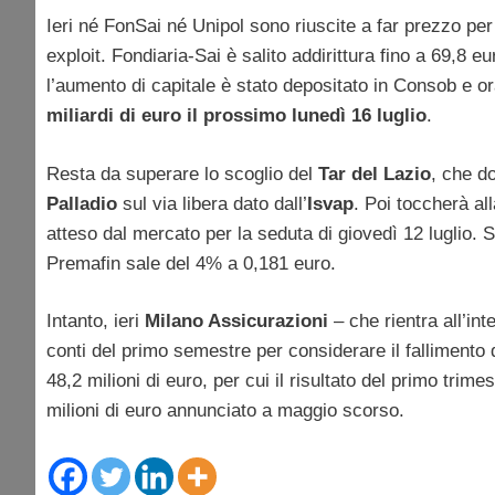
Ieri né FonSai né Unipol sono riuscite a far prezzo per
exploit. Fondiaria-Sai è salito addirittura fino a 69,8 e
l’aumento di capitale è stato depositato in Consob e or
miliardi di euro il prossimo lunedì 16 luglio
.
Resta da superare lo scoglio del
Tar del Lazio
, che d
Palladio
sul via libera dato dall’
Isvap
. Poi toccherà all
atteso dal mercato per la seduta di giovedì 12 luglio. 
Premafin sale del 4% a 0,181 euro.
Intanto, ieri
Milano Assicurazioni
– che rientra all’in
conti del primo semestre per considerare il fallimento d
48,2 milioni di euro, per cui il risultato del primo trimes
milioni di euro annunciato a maggio scorso.