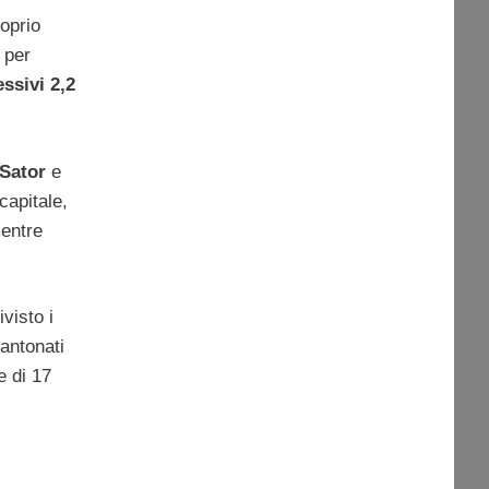
roprio
 per
essivi 2,2
Sator
e
capitale,
mentre
visto i
cantonati
le di 17