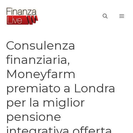
Vai
al
ME
contenuto
Consulenza
finanziaria,
Moneyfarm
premiato a Londra
per la miglior
pensione
integrativa offerta