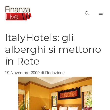
Vai
al
ME
contenuto
ItalyHotels: gli
alberghi si mettono
in Rete
19 Novembre 2009
di
Redazione