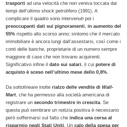
trasporti
ad una velocità che non
veniva toccata dai
tempi dell’ultimo shock petrolifero (1991). A
complicare il quadro sono intervenuti poi i
preoccupanti dati sui pignoramenti
,
in aumento del
55%
rispetto allo scorso anno; sintomo che il mercato
immobiliare è ancora lungi dall’assestarsi, così come i
conti delle banche, proprietarie di un numero sempre
maggiore di case che non trovano acquirenti.
Significativo infine il
dato sui salari
, il cui
potere di
acquisto è sceso nell’ultimo mese dello 0,8%
.
Da sottolineare inolte
rialzo delle vendite di
Wall-
Mart
, che ha permesso alla società americana di
registrare un
secondo trimestre in crescita
. Se
questa può sembrare un notizia positiva è necessario
però soffermarsi sul fatto che
indica una corsa al
risparmio negli Stati Uniti
. Un
calo della spesa per