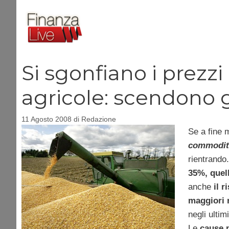
Vai
al
contenuto
Si sgonfiano i prezz
agricole: scendono g
11 Agosto 2008
di
Redazione
Se a fine 
commodit
rientrando.
35%, quell
anche
il 
maggiori r
negli ultim
Le
cause p