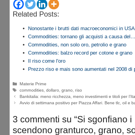
Related Posts:
Nonostante i brutti dati macroeconomici in US
Commodities: tornano gli acquisti a causa del
Commodities, non solo oro, petrolio e grano
Commodities: balzo record per cotone e grano
Il riso come l'oro
Prezzo riso e mais sono aumentati nel 2008 di 
Categorie
Materie Prime
Tag
commodities
,
dollaro
,
grano
,
riso
Bankitalia: meno ricchezza, meno investimenti e titoli per l’Ita
Avvio di settimana positivo per Piazza Affari. Bene tlc, oil e 
3 commenti su “Si sgonfiano i 
scendono granturco, grano, soi