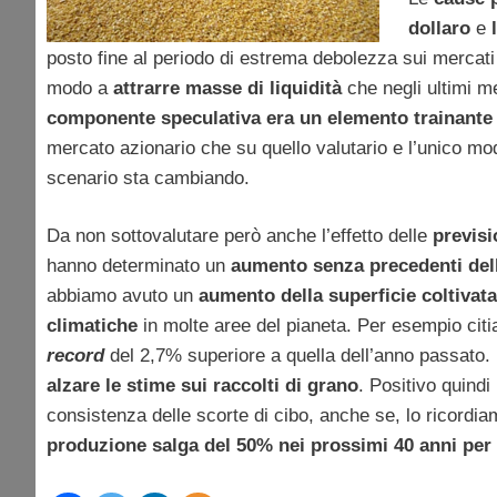
dollaro
e
posto fine al periodo di estrema debolezza sui mercati
modo a
attrarre masse di liquidità
che negli ultimi m
componente speculativa era un elemento trainante 
mercato azionario che su quello valutario e l’unico mod
scenario sta cambiando.
Da non sottovalutare però anche l’effetto delle
previsi
hanno determinato un
aumento senza precedenti della 
abbiamo avuto un
aumento della superficie coltivata
climatiche
in molte aree del pianeta. Per esempio citi
record
del 2,7% superiore a quella dell’anno passato.
alzare le stime sui raccolti di grano
. Positivo quindi
consistenza delle scorte di cibo, anche se, lo ricordi
produzione salga del 50% nei prossimi 40 anni per 