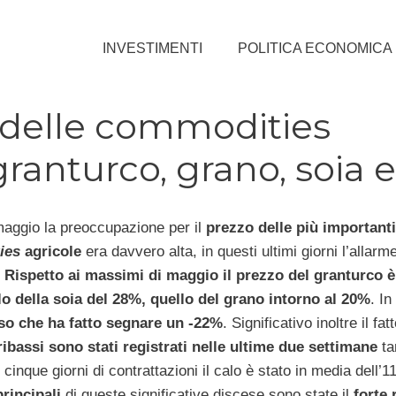
INVESTIMENTI
POLITICA ECONOMICA
i delle commodities
ranturco, grano, soia e
maggio la preoccupazione per il
prezzo delle più importanti
ies
agricole
era davvero alta, in questi ultimi giorni l’allarm
Rispetto ai massimi di maggio il prezzo del granturco è
o della soia del 28%, quello del grano intorno al 20%
. In
riso che ha fatto segnare un -22%
. Significativo inoltre il fa
ibassi sono stati registrati nelle ultime due settimane
ta
i cinque giorni di contrattazioni il calo è stato in media dell’1
rincipali
di queste significative discese sono state il
forte 