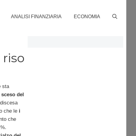
ANALISI FINANZIARIA
ECONOMIA
 riso
e sta
 sceso del
 discesa
tto che le
i
nto che
1%.
rialzo del