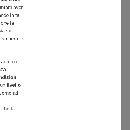
nfatti aver
ndo in tal
 che la
sia sul
sso però lo
 agricoli
nza
ndizioni
d un
livello
overno ad
 che la