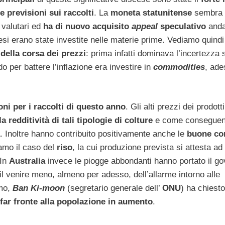
le previsioni sui raccolti
. La
moneta statunitense
sembra i
 valutari ed
ha di nuovo acquisito
appeal
speculativo
anda
esi erano state investite nelle materie prime. Vediamo quindi
della corsa dei prezzi
: prima infatti dominava l’incertezza 
o per battere l’inflazione era investire in
commodities
, ade
oni per i raccolti di questo anno
. Gli alti prezzi dei prodotti
redditività di tali tipologie di colture
e come consegue
. Inoltre hanno contribuito positivamente anche le
buone co
amo il caso del
riso
, la cui produzione prevista si attesta a
 In
Australia
invece le piogge abbondanti hanno portato il g
 il venire meno, almeno per adesso, dell’allarme intorno alle
amo,
Ban Ki-moon
(segretario generale dell’
ONU
) ha chiesto
far fronte alla popolazione in aumento
.