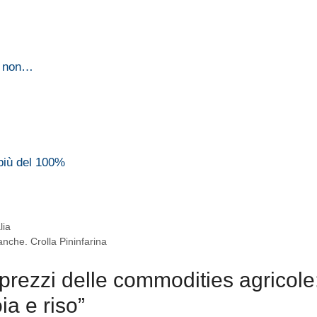
A non…
…
più del 100%
lia
banche. Crolla Pininfarina
prezzi delle commodities agricole
a e riso”