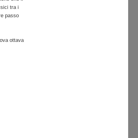
ici tra i
re passo
uova ottava