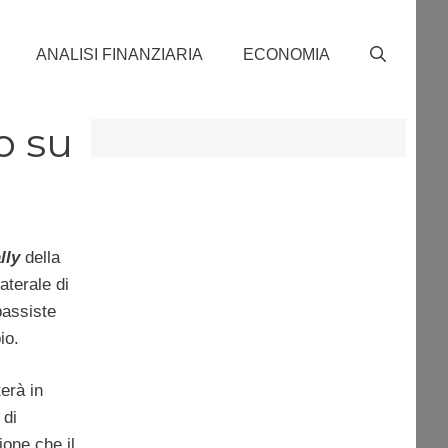
ANALISI FINANZIARIA
ECONOMIA
o su
ally
della
aterale di
bassiste
io.
erà in
 di
ione che il