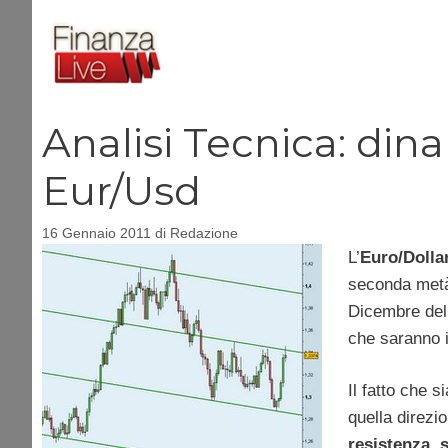
Vai
al
contenuto
Analisi Tecnica: din
Eur/Usd
16 Gennaio 2011
di
Redazione
L’
Euro/Dolla
seconda metà 
Dicembre dell
che saranno i
Il fatto che 
quella direzio
resistenza
,