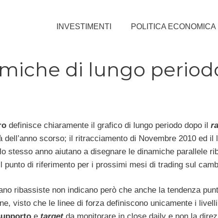
INVESTIMENTI
POLITICA ECONOMICA
amiche di lungo period
ro
definisce chiaramente il grafico di lungo periodo dopo il
r
dell’anno scorso; il ritracciamento di Novembre 2010 ed il l
o stesso anno aiutano a disegnare le dinamiche parallele ri
l punto di riferimento per i prossimi mesi di trading sul camb
siano ribassiste non indicano però che anche la tendenza punt
ne, visto che le linee di forza definiscono unicamente i livelli
supporto
e
target
da monitorare in close daily e non la direz