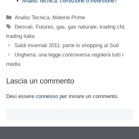
Analisi Tecnica: correzione o inversione?
Categorie
Analisi Tecnica
,
Materie Prime
Tag
Derivati
,
Futures
,
gas
,
gas naturale
,
trading cfd
,
trading italia
Saldi invernali 2011: parte lo shopping al Sud
Ungheria: una legge controversa regolerà tutti i
media
Lascia un commento
Devi essere
connesso
per inviare un commento.