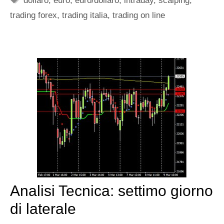
dollaro
,
euro
,
euro/dollaro
,
intraday
,
scalping
,
trading forex
,
trading italia
,
trading on line
Analisi Tecnica: settimo giorno
di laterale