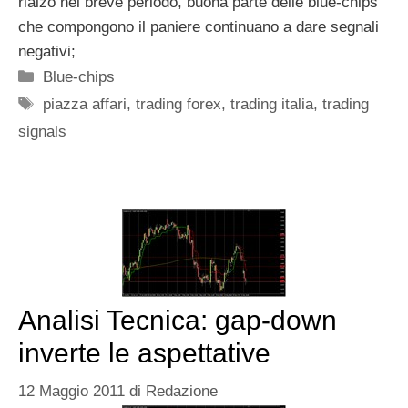
rialzo nel breve periodo, buona parte delle blue-chips
che compongono il paniere continuano a dare segnali
negativi;
Categorie
Blue-chips
Tag
piazza affari
,
trading forex
,
trading italia
,
trading
signals
Analisi Tecnica: gap-down
inverte le aspettative
12 Maggio 2011
di
Redazione