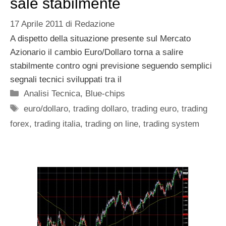
sale stabilmente
17 Aprile 2011
di
Redazione
A dispetto della situazione presente sul Mercato
Azionario il cambio Euro/Dollaro torna a salire
stabilmente contro ogni previsione seguendo semplici
segnali tecnici sviluppati tra il
Categorie
Analisi Tecnica
,
Blue-chips
Tag
euro/dollaro
,
trading dollaro
,
trading euro
,
trading
forex
,
trading italia
,
trading on line
,
trading system