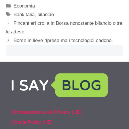
Categorie
Economia
Tag
Bankitalia
,
bilancio
Fincantieri crolla in Borsa nonostante bilancio oltre
le attese
Borse in lieve ripresa ma i tecnologici cadono
Dichiarazione sulla Privacy (UE)
Cookie Policy (UE)