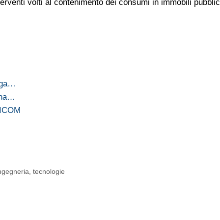
erventi volti al contenimento dei consumi in immobili pubblici
iuga…
ina…
 AICOM
ingegneria
,
tecnologie