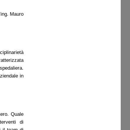
l’ing. Mauro
ciplinarietà
atterizzata
ospedaliera.
ziendale in
tero. Quale
erventi di
 il team di