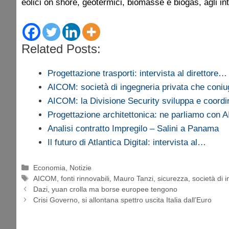
eolici on shore, geotermici, biomasse e biogas, agli int
Related Posts:
Progettazione trasporti: intervista al direttore…
AICOM: società di ingegneria privata che con
AICOM: la Divisione Security sviluppa e coord
Progettazione architettonica: ne parliamo con
Analisi contratto Impregilo – Salini a Panama
Il futuro di Atlantica Digital: intervista al…
Categorie
Economia
,
Notizie
Tag
AICOM
,
fonti rinnovabili
,
Mauro Tanzi
,
sicurezza
,
società di 
Dazi, yuan crolla ma borse europee tengono
Crisi Governo, si allontana spettro uscita Italia dall’Euro