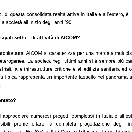
, di questa consolidata realtà attiva in Italia e all’estero, è 
 società all’inizio degli anni ’90.
cipali settori di attività di AICOM?
ll’architettura, AICOM si caratterizza per una marcata multidis
eterogenee. La società negli ultimi anni si è sempre più car
triali, alle infrastrutture critiche e all’edilizia sanitaria ed 
zza fisica rappresenta un importante tassello nel panorama a
.
ontato?
d approcciare numerosi progetti complessi in Italia e all’es
ibili preme citare la completa progettazione degli int
i di ricerca di Eni SpA a San Donato Milanese. In pochi mesi