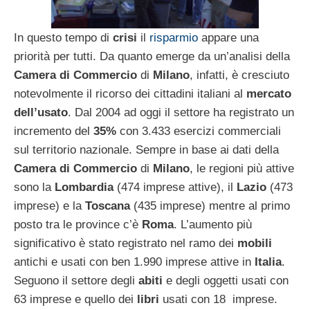
In questo tempo di
crisi
il
risparmio
appare una
priorità per tutti. Da quanto emerge da un’analisi della
Camera di Commercio
di
Milano
, infatti, è cresciuto
notevolmente il ricorso dei cittadini italiani al
mercato
dell’usato
. Dal 2004 ad oggi il settore ha registrato un
incremento del
35%
con 3.433 esercizi commerciali
sul territorio nazionale. Sempre in base ai dati della
Camera di Commercio
di
Milano
, le regioni più attive
sono la
Lombardia
(474 imprese attive), il
Lazio
(473
imprese) e la
Toscana
(435 imprese) mentre al primo
posto tra le province c’è
Roma
. L’aumento più
significativo è stato registrato nel ramo dei
mobili
antichi e usati con ben 1.990 imprese attive in
Italia
.
Seguono il settore degli
abiti
e degli oggetti usati con
63 imprese e quello dei
libri
usati con 18 imprese.