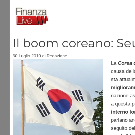
Vai
al
contenuto
Il boom coreano: Seu
30 Luglio 2010
di
Redazione
La
Corea 
causa del
sta attual
migliorame
nazione as
a questa p
interno lo
parlano anc
seguito del