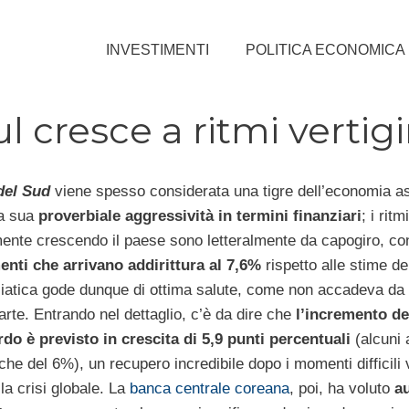
INVESTIMENTI
POLITICA ECONOMICA
l cresce a ritmi vertigi
del Sud
viene spesso considerata una tigre dell’economia as
la sua
proverbiale aggressività in termini finanziari
; i ritm
mente crescendo il paese sono letteralmente da capogiro, co
nti che arrivano addirittura al 7,6%
rispetto alle stime de
iatica gode dunque di ottima salute, come non accadeva da 
arte. Entrando nel dettaglio, c’è da dire che
l’incremento de
rdo è previsto in crescita di 5,9 punti percentuali
(alcuni a
he del 6%), un recupero incredibile dopo i momenti difficili 
la crisi globale. La
banca centrale coreana
, poi, ha voluto
a