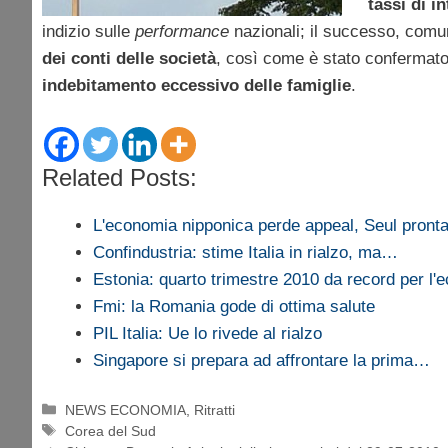
tassi di i
indizio sulle
performance
nazionali; il successo, comu
dei conti delle società
, così come è stato confermato
indebitamento eccessivo delle famiglie
.
Related Posts:
L'economia nipponica perde appeal, Seul pront
Confindustria: stime Italia in rialzo, ma…
Estonia: quarto trimestre 2010 da record per l'
Fmi: la Romania gode di ottima salute
PIL Italia: Ue lo rivede al rialzo
Singapore si prepara ad affrontare la prima…
Categorie
NEWS ECONOMIA
,
Ritratti
Tag
Corea del Sud