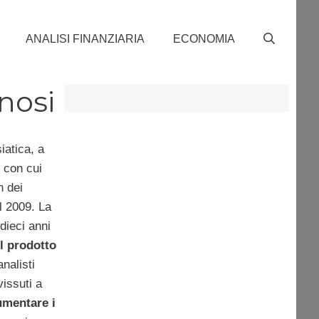
ANALISI FINANZIARIA
ECONOMIA
nosi
iatica, a
i con cui
n dei
l 2009. La
dieci anni
l prodotto
nalisti
vissuti a
umentare i