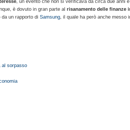
nteresse
, un evento che non si verificava da circa due anni e
nque, è dovuto in gran parte al
risanamento delle finanze i
 da un rapporto di
Samsung
, il quale ha però anche messo i
a al sorpasso
economia