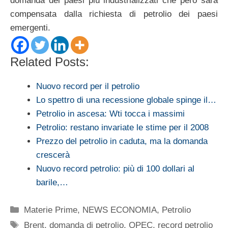
domanda dei paesi più industrializzati che però sarà
compensata dalla richiesta di petrolio dei paesi
emergenti.
Related Posts:
Nuovo record per il petrolio
Lo spettro di una recessione globale spinge il…
Petrolio in ascesa: Wti tocca i massimi
Petrolio: restano invariate le stime per il 2008
Prezzo del petrolio in caduta, ma la domanda
crescerà
Nuovo record petrolio: più di 100 dollari al
barile,…
Categorie
Materie Prime
,
NEWS ECONOMIA
,
Petrolio
Tag
Brent
,
domanda di petrolio
,
OPEC
,
record petrolio