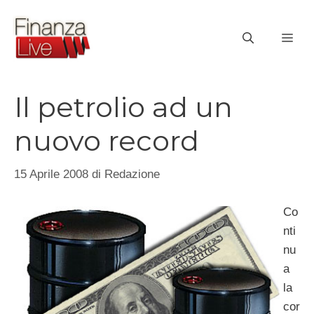
Vai
al
ME
contenuto
Il petrolio ad un
nuovo record
15 Aprile 2008
di
Redazione
Co
nti
nu
a
la
cor