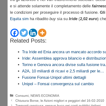
e si attende solamente il completamento delle
fairnes
le condizioni per proseguire il processo di fusione.
Gli
Equita sim
ha ribadito
buy
sia su
Iride
(
2,02
euro
) ch
Related Posts:
Tra Iride ed Enia ancora un mancato accordo su
Iride: Assemblea approva bilancio e distribuzio
Torino e Genova ancora divise sulla fusione tr
A2A, 10 miliardi di ricavi e 2,5 miliardi per le…
Fusione Fonsai-Unipol ultimi dettagli
Unipol – Fonsai convergenza sul cambio
Categorie
Consumi
,
NEWS ECONOMIA
Chiusura Borse, le Azioni migliori e peggiori del 16-02-2010
Tremonti rassicura: nessun buco nei conti pubblici italiani