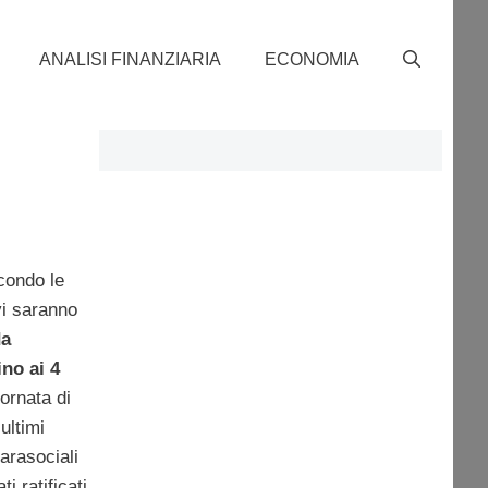
ANALISI FINANZIARIA
ECONOMIA
condo le
vi saranno
da
no ai 4
ornata di
ultimi
parasociali
i ratificati