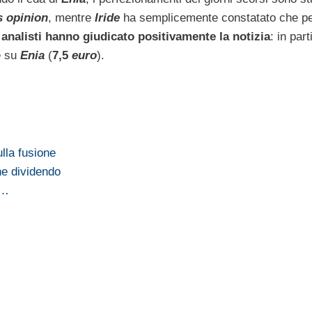
s opinion
, mentre
Iride
ha semplicemente constatato che 
 analisti hanno giudicato positivamente la notizia
: in part
e su
Enia
(
7,5
euro
).
lla fusione
ne dividendo
a…