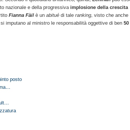
nto nazionale e della progressiva
implosione della crescita
tito
Fianna Fàil
è un
abitué
di tale
ranking
, visto che anche
e, si imputano al ministro le responsabilità oggettive di ben
50
uinto posto
rima…
ault…
azzatura