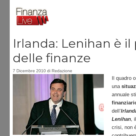
Vai
al
contenuto
Irlanda: Lenihan è i
delle finanze
7 Dicembre 2010
di
Redazione
Il quadro 
una
situaz
annuale st
finanziari
dell’
Irland
Lenihan
, i
crisi, non
contribuent