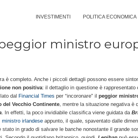
INVESTIMENTI
POLITICA ECONOMICA
l peggior ministro euro
ora è completo. Anche i piccoli dettagli possono essere sintom
ione non positiva
: il dettaglio in questione è rappresentato
ilato dal
Financial Times
per “incoronare” il
peggior ministr
o del Vecchio Continente
, mentre la situazione negativa è q
a
. In effetti, la poco invidiabile classifica viene guidata da
Br
l
ministro irlandese
appunto, il quale, spaventato dalle dimen
 è stato in grado di salvare le banche nonostante il grande so
i. Secondo il quotidiano britannico, quindi,
Lenihan
può ess