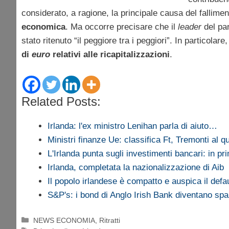
considerato, a ragione, la principale causa del fallime
economica
. Ma occorre precisare che il
leader
del par
stato ritenuto “il peggiore tra i peggiori”. In particolar
di
euro
relativi alle ricapitalizzazioni
.
Related Posts:
Irlanda: l'ex ministro Lenihan parla di aiuto…
Ministri finanze Ue: classifica Ft, Tremonti al q
L'Irlanda punta sugli investimenti bancari: in p
Irlanda, completata la nazionalizzazione di Aib
Il popolo irlandese è compatto e auspica il def
S&P's: i bond di Anglo Irish Bank diventano sp
Categorie
NEWS ECONOMIA
,
Ritratti