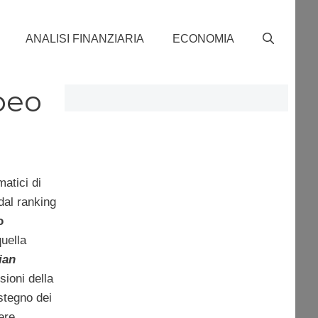
ANALISI FINANZIARIA
ECONOMIA
peo
atici di
 dal ranking
o
uella
ian
sioni della
stegno dei
ere