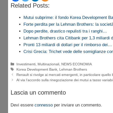
Related Posts:
Mutui subprime: il fondo Korea Development 
Forte perdita per la Lehman Brothers: la socie
Dopo perdite, drastico repulisti tra i ranghi…
Lehman Brothers cita Citibank per 1,3 miliardi di
Pronti 13 miliardi di dollari per il rimborso dei…
Crisi Grecia: Trichet vede delle somiglianze c
Categorie
Investimenti
,
Multinazionali
,
NEWS ECONOMIA
Tag
Korea Development Bank
,
Lehman Brothers
Renault si rivolge ai mercati emergenti, in particolare quello
Al via l’accordo sulla rinegoziazione dei mutui a tasso variabi
Lascia un commento
Devi essere
connesso
per inviare un commento.