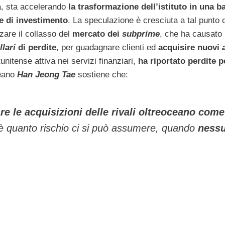
a, sta accelerando
la trasformazione dell’istituto in una b
e di investimento
. La speculazione è cresciuta a tal punto
zzare il collasso del
mercato dei
subprime
, che ha causato 
llari
di perdite
, per guadagnare clienti ed
acquisire nuovi
nitense attiva nei servizi finanziari,
ha riportato perdite p
reano
Han Jeong Tae
sostiene che:
e le acquisizioni delle rivali oltreoceano come
a è quanto rischio ci si può assumere, quando
ness
.