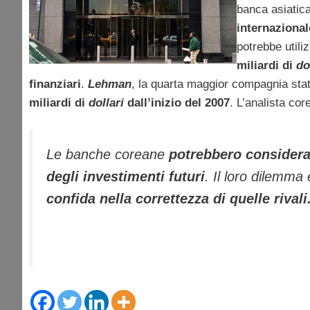
banca asiatic
internazional
potrebbe utili
miliardi di
do
finanziari
.
Lehman
, la quarta maggior compagnia statu
miliardi di
dollari
dall’inizio del 2007
. L’analista co
Le banche coreane
potrebbero considerar
degli investimenti futuri
. Il loro dilemm
confida nella correttezza di quelle rivali