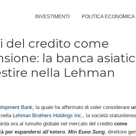
INVESTIMENTI
POLITICA ECONOMICA
i del credito come
sione: la banca asiati
estire nella Lehman
elopment
Bank
, la quale ha affermato di voler considerare
u
nella
Lehman Brothers Holdings Inc.
, la società statunitens
arda ora al tumulto globale nel mercato del credito
come
à per espandersi all’estero
.
Min Euoo Sung
, direttore ge