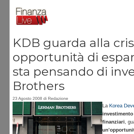
Vai
al
contenuto
KDB guarda alla cris
opportunità di espan
sta pensando di inv
Brothers
23 Agosto 2008
di
Redazione
La
Korea Dev
investimento
finanziari
, gu
un’opportunit