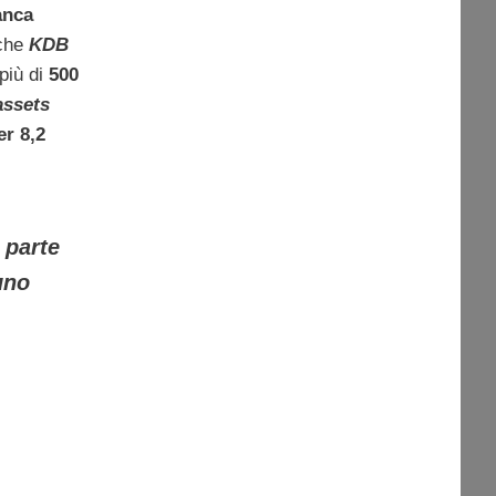
anca
 che
KDB
più di
500
assets
er 8,2
 parte
uno