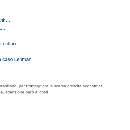
Bank…
tà…
 dollari
on caso Lehman
 brasiliano, per fronteggiare la scarsa crescita economica
le, attenzione però ai costi