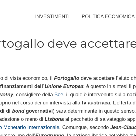
INVESTIMENTI
POLITICA ECONOMICA
rtogallo deve accettare 
o di vista economico, il
Portogallo
deve accettare l’aiuto c
finanziamenti dell’
Unione Europea
: è questo in sintesi il 
wotny
, consigliere della
Bce
, il quale è intervenuto sulla naz
oprio nel corso dei un intervista alla
tv austriaca
. L’offerta d
rdi di
bond
governativi
) sarà determinante in questo senso,
’adesione o meno di
Lisbona
al pacchetto di salvataggio app
 Monetario Internazionale
. Comunque, secondo
Jean-Clau
numero uno dell’
Eurogruppo
, la nazione iberica potrebbe a