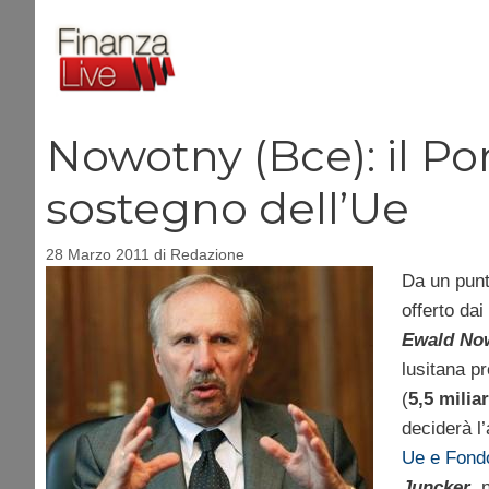
Vai
al
contenuto
Nowotny (Bce): il Po
sostegno dell’Ue
28 Marzo 2011
di
Redazione
Da un punt
offerto dai
Ewald No
lusitana pr
(
5,5 milia
deciderà l
Ue e Fondo
Juncker
, 