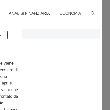
ANALISI FINANZIARIA
ECONOMIA
il
he viene
pensiero di
ione
i aprile
 visto che
rontato da
de
ver bisogno