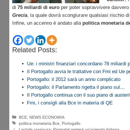
di
75 miliardi di
euro
per poter sopravvivere davvero 
Grecia
, la quale dovrà scongiurare qualsiasi rischio di
Infine, un accenno è andato alla
politica monetaria d
Related Posts:
Ue: i ministri finanziari concordano 78 miliardi
Il Portogallo avvia le trattative con Fmi ed Ue 
Portogallo: il 2012 sarà un anno complicato
Portogallo: il Parlamento rigetta il piano sul…
Il Portogallo continua con il suo piano di austeri
Fmi, i consigli alla Bce in materia di QE
Categorie
BCE
,
NEWS ECONOMIA
Tag
politica monetaria Bce
,
Portogallo
Lactalis rassicura: Parmalat resterà un’azienda italiana