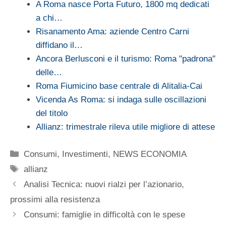
A Roma nasce Porta Futuro, 1800 mq dedicati
a chi…
Risanamento Ama: aziende Centro Carni
diffidano il…
Ancora Berlusconi e il turismo: Roma "padrona"
delle…
Roma Fiumicino base centrale di Alitalia-Cai
Vicenda As Roma: si indaga sulle oscillazioni
del titolo
Allianz: trimestrale rileva utile migliore di attese
Categorie
Consumi
,
Investimenti
,
NEWS ECONOMIA
Tag
allianz
Analisi Tecnica: nuovi rialzi per l’azionario,
prossimi alla resistenza
Consumi: famiglie in difficoltà con le spese