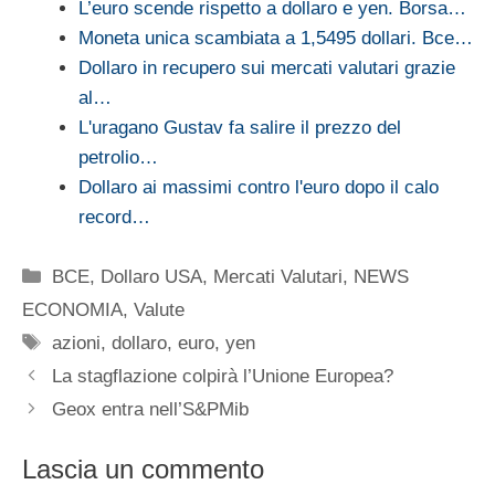
L’euro scende rispetto a dollaro e yen. Borsa…
Moneta unica scambiata a 1,5495 dollari. Bce…
Dollaro in recupero sui mercati valutari grazie
al…
L'uragano Gustav fa salire il prezzo del
petrolio…
Dollaro ai massimi contro l'euro dopo il calo
record…
Categorie
BCE
,
Dollaro USA
,
Mercati Valutari
,
NEWS
ECONOMIA
,
Valute
Tag
azioni
,
dollaro
,
euro
,
yen
La stagflazione colpirà l’Unione Europea?
Geox entra nell’S&PMib
Lascia un commento